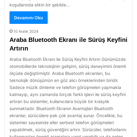
koşullarında etkin bir şekilde…
Devamını Oku
10 Aralık 2024
Araba Bluetooth Ekranı ile Sürüş Keyfini
Artırın
Araba Bluetooth Ekranı ile Sürüş Keyfini Artırın Günümüzde
otomobillerde teknolojinin gelişimi, sürüş deneyimini önemli
ölçüde değiştirmiştir. Araba Bluetooth ekranları, bu
teknolojik dönüşümün en göz alıcı örneklerinden biridir.
Sadece müzik dinleme ve telefon görüşmeleri yapmakla
kalmayıp, aynı zamanda birçok farklı işlevi ile sürüş keyfini
artıran bu sistemler, kullanıcılara büyük bir kolaylık
sunmaktadır. Bluetooth Ekranın Avantajları Bluetooth
ekranlar, sürücülere pek çok avantaj sunar. Öncelikle, bu
sistemler sayesinde eller serbest telefon görüşmeleri
yapabilmek, sürüş güvenliğini artırır. Sürücüler, telefonlarını
kullanmadan önemli aramalara yanıt verebilir ya da gelen