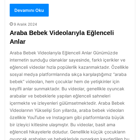
Devamını Oku
9 Aralık 2024
Araba Bebek Videolarıyla Eğlenceli
Anlar
Araba Bebek Videolarıyla Eğlenceli Anlar Günümüzde
internetin sunduğu olanaklar sayesinde, farklı içerikler ve
eğlenceli videolar hızla popülerlik kazanmaktadır. Özellikle
sosyal medya platformlarında sıkça karşılaştığımız “araba
bebek” videoları, hem çocuklar hem de yetişkinler için
keyifli anlar sunmaktadır. Bu videolar, genellikle oyuncak
arabalar ve bebeklerle yapılan eğlenceli sahneleri
içermekte ve izleyenleri gülümsetmektedir. Araba Bebek
Videolarının Yükselişi Son yıllarda, araba bebek videoları
özellikle YouTube ve Instagram gibi platformlarda büyük
bir izleyici kitlesine ulaşmıştır. Bu videolar, basit ama
eğlenceli hikayelerle doludur. Genellikle küçük çocukların
oyuncak arabaları ve bebekleriyle oynarken kaydedilen bu