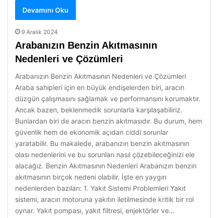
Devamını Oku
9 Aralık 2024
Arabanızın Benzin Akıtmasının
Nedenleri ve Çözümleri
Arabanızın Benzin Akıtmasının Nedenleri ve Çözümleri
Araba sahipleri için en büyük endişelerden biri, aracın
düzgün çalışmasını sağlamak ve performansını korumaktır.
Ancak bazen, beklenmedik sorunlarla karşılaşabiliriz.
Bunlardan biri de aracın benzin akıtmasıdır. Bu durum, hem
güvenlik hem de ekonomik açıdan ciddi sorunlar
yaratabilir. Bu makalede, arabanızın benzin akıtmasının
olası nedenlerini ve bu sorunları nasıl çözebileceğinizi ele
alacağız. Benzin Akıtmasının Nedenleri Arabanızın benzin
akıtmasının birçok nedeni olabilir. İşte en yaygın
nedenlerden bazıları: 1. Yakıt Sistemi Problemleri Yakıt
sistemi, aracın motoruna yakıtın iletilmesinde kritik bir rol
oynar. Yakıt pompası, yakıt filtresi, enjektörler ve…