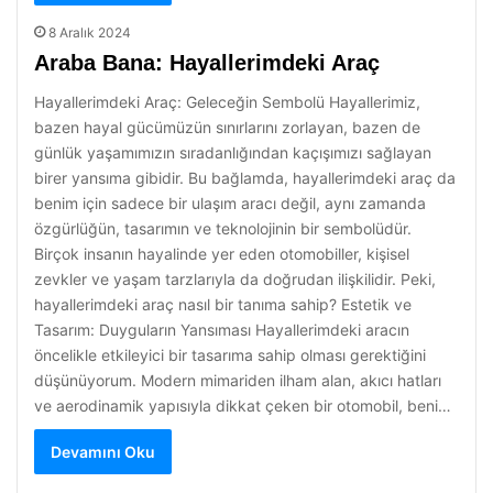
8 Aralık 2024
Araba Bana: Hayallerimdeki Araç
Hayallerimdeki Araç: Geleceğin Sembolü Hayallerimiz,
bazen hayal gücümüzün sınırlarını zorlayan, bazen de
günlük yaşamımızın sıradanlığından kaçışımızı sağlayan
birer yansıma gibidir. Bu bağlamda, hayallerimdeki araç da
benim için sadece bir ulaşım aracı değil, aynı zamanda
özgürlüğün, tasarımın ve teknolojinin bir sembolüdür.
Birçok insanın hayalinde yer eden otomobiller, kişisel
zevkler ve yaşam tarzlarıyla da doğrudan ilişkilidir. Peki,
hayallerimdeki araç nasıl bir tanıma sahip? Estetik ve
Tasarım: Duyguların Yansıması Hayallerimdeki aracın
öncelikle etkileyici bir tasarıma sahip olması gerektiğini
düşünüyorum. Modern mimariden ilham alan, akıcı hatları
ve aerodinamik yapısıyla dikkat çeken bir otomobil, beni…
Devamını Oku