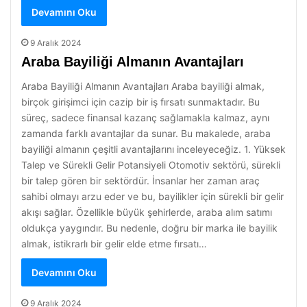
Devamını Oku
9 Aralık 2024
Araba Bayiliği Almanın Avantajları
Araba Bayiliği Almanın Avantajları Araba bayiliği almak,
birçok girişimci için cazip bir iş fırsatı sunmaktadır. Bu
süreç, sadece finansal kazanç sağlamakla kalmaz, aynı
zamanda farklı avantajlar da sunar. Bu makalede, araba
bayiliği almanın çeşitli avantajlarını inceleyeceğiz. 1. Yüksek
Talep ve Sürekli Gelir Potansiyeli Otomotiv sektörü, sürekli
bir talep gören bir sektördür. İnsanlar her zaman araç
sahibi olmayı arzu eder ve bu, bayilikler için sürekli bir gelir
akışı sağlar. Özellikle büyük şehirlerde, araba alım satımı
oldukça yaygındır. Bu nedenle, doğru bir marka ile bayilik
almak, istikrarlı bir gelir elde etme fırsatı…
Devamını Oku
9 Aralık 2024