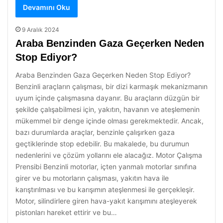
Devamını Oku
9 Aralık 2024
Araba Benzinden Gaza Geçerken Neden
Stop Ediyor?
Araba Benzinden Gaza Geçerken Neden Stop Ediyor?
Benzinli araçların çalışması, bir dizi karmaşık mekanizmanın
uyum içinde çalışmasına dayanır. Bu araçların düzgün bir
şekilde çalışabilmesi için, yakıtın, havanın ve ateşlemenin
mükemmel bir denge içinde olması gerekmektedir. Ancak,
bazı durumlarda araçlar, benzinle çalışırken gaza
geçtiklerinde stop edebilir. Bu makalede, bu durumun
nedenlerini ve çözüm yollarını ele alacağız. Motor Çalışma
Prensibi Benzinli motorlar, içten yanmalı motorlar sınıfına
girer ve bu motorların çalışması, yakıtın hava ile
karıştırılması ve bu karışımın ateşlenmesi ile gerçekleşir.
Motor, silindirlere giren hava-yakıt karışımını ateşleyerek
pistonları hareket ettirir ve bu…