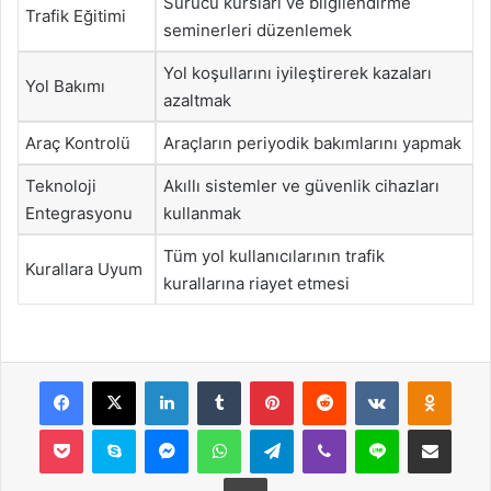
Sürücü kursları ve bilgilendirme
Trafik Eğitimi
seminerleri düzenlemek
Yol koşullarını iyileştirerek kazaları
Yol Bakımı
azaltmak
Araç Kontrolü
Araçların periyodik bakımlarını yapmak
Teknoloji
Akıllı sistemler ve güvenlik cihazları
Entegrasyonu
kullanmak
Tüm yol kullanıcılarının trafik
Kurallara Uyum
kurallarına riayet etmesi
Facebook
X
LinkedIn
Tumblr
Pinterest
Reddit
VKontakte
Odnok
Pocket
Skype
Messenger
WhatsApp
Telegram
Viber
Line
E-Posta ile payla
Yazdır