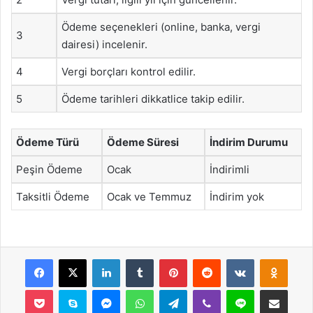
Ödeme seçenekleri (online, banka, vergi
3
dairesi) incelenir.
4
Vergi borçları kontrol edilir.
5
Ödeme tarihleri dikkatlice takip edilir.
Ödeme Türü
Ödeme Süresi
İndirim Durumu
Peşin Ödeme
Ocak
İndirimli
Taksitli Ödeme
Ocak ve Temmuz
İndirim yok
Facebook
X
LinkedIn
Tumblr
Pinterest
Reddit
VKontakte
Odnok
Pocket
Skype
Messenger
WhatsApp
Telegram
Viber
Line
E-Posta ile payla