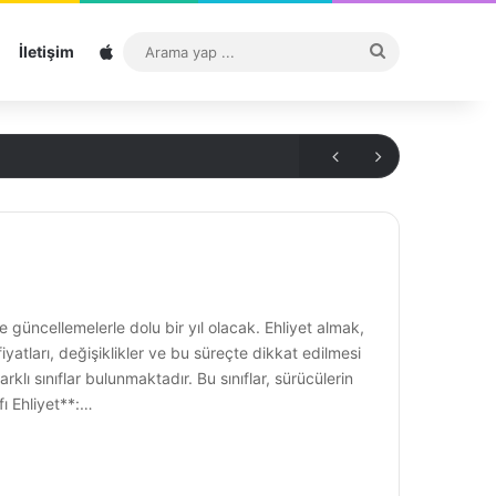
Sitemap
Arama
İletişim
yap
...
ve güncellemelerle dolu bir yıl olacak. Ehliyet almak,
yatları, değişiklikler ve bu süreçte dikkat edilmesi
rklı sınıflar bulunmaktadır. Bu sınıflar, sürücülerin
ıfı Ehliyet**:…