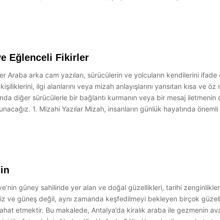
e Eğlenceli Fikirler
er Araba arka cam yazıları, sürücülerin ve yolcuların kendilerini ifade 
 kişiliklerini, ilgi alanlarını veya mizah anlayışlarını yansıtan kısa ve 
a diğer sürücülerle bir bağlantı kurmanın veya bir mesaj iletmenin de
 sunacağız. 1. Mizahi Yazılar Mizah, insanların günlük hayatında önemli 
din
nin güney sahilinde yer alan ve doğal güzellikleri, tarihi zenginlikleri ve
eniz ve güneş değil, aynı zamanda keşfedilmeyi bekleyen birçok güzelli
eyahat etmektir. Bu makalede, Antalya’da kiralık araba ile gezmenin ava