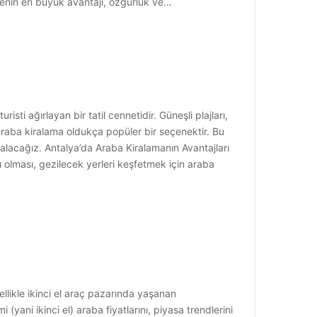
tmenin en büyük avantajı, özgürlük ve…
sti ağırlayan bir tatil cennetidir. Güneşli plajları,
n araba kiralama oldukça popüler bir seçenektir. Bu
 alacağız. Antalya’da Araba Kiralamanın Avantajları
lı olması, gezilecek yerleri keşfetmek için araba
ellikle ikinci el araç pazarında yaşanan
 (yani ikinci el) araba fiyatlarını, piyasa trendlerini