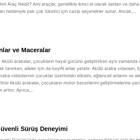
mi Araç Nedir? Ami araçlar, genellikle ikinci el olarak satılan ve daha
ları nedeniyle pek çok tüketici için cazip seçenekler sunar. Ancak,…
nlar ve Maceralar
r Akülü arabalar, çocukların hayal gücünü geliştirirken aynı zamanda e
 tanırken, aileler için de keyifli anlar yaratır. Akülü araba videoları,
ba videolarının çocuklar üzerindeki etkisini, eğlenceli anlarını ve aile
isi Akülü arabalar, çocukların motor becerilerini geliştirmelerine yard
 artırır. Ayrıca,…
Güvenli Sürüş Deneyimi
yimi Günümüzde çocukların oyun alanları, sadece fiziksel aktivite ile