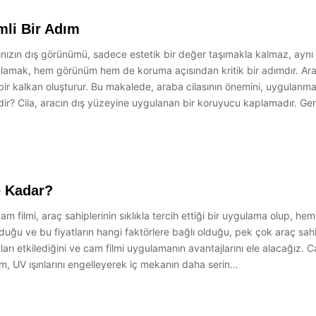
mli Bir Adım
ınızın dış görünümü, sadece estetik bir değer taşımakla kalmaz, aynı
lamak, hem görünüm hem de koruma açısından kritik bir adımdır. Araba 
şı bir kalkan oluşturur. Bu makalede, araba cilasının önemini, uygulanm
ir? Cila, aracın dış yüzeyine uygulanan bir koruyucu kaplamadır. Gene
e Kadar?
 filmi, araç sahiplerinin sıklıkla tercih ettiği bir uygulama olup, he
r olduğu ve bu fiyatların hangi faktörlere bağlı olduğu, pek çok araç sa
atları etkilediğini ve cam filmi uygulamanın avantajlarını ele alacağız.
ilm, UV ışınlarını engelleyerek iç mekanın daha serin…