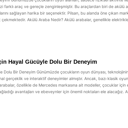
 dizi farklı araç ve gereçle zenginleşmiştir. Bu araçlardan biri de akülü
arını sağlayan harika bir seçenektir. Pilsan, bu alanda öne çıkan mark
t çekmektedir. Akülü Araba Nedir? Akülü arabalar, genellikle elektrikl
çin Hayal Gücüyle Dolu Bir Deneyim
 Dolu Bir Deneyim Günümüzde çocukların oyun dünyası, teknolojinin ge
nal gerçeklik ve interaktif deneyimler almıştır. Ancak, bazı klasik oy
balar, özellikle de Mercedes markasına ait modeller, çocuklar için
ağladığı avantajları ve ebeveynler için önemli noktaları ele alacağız. 