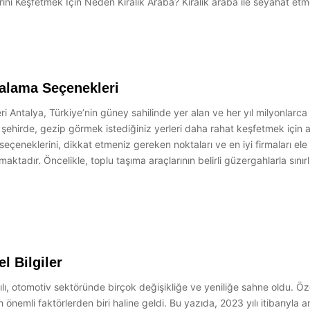
erini Keşfetmek İçin Neden Kiralık Araba? Kiralık araba ile seyahat e
ralama Seçenekleri
ntalya, Türkiye’nin güney sahilinde yer alan ve her yıl milyonlarca turi
an bu şehirde, gezip görmek istediğiniz yerleri daha rahat keşfetmek içi
eçeneklerini, dikkat etmeniz gereken noktaları ve en iyi firmaları ele
ktadır. Öncelikle, toplu taşıma araçlarının belirli güzergahlarla sınır
l Bilgiler
ılı, otomotiv sektöründe birçok değişikliğe ve yeniliğe sahne oldu. Öz
 önemli faktörlerden biri haline geldi. Bu yazıda, 2023 yılı itibarıyla ami