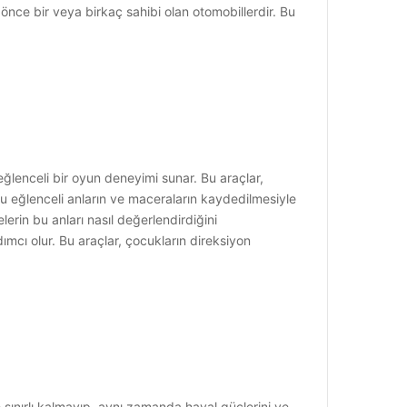
 önce bir veya birkaç sahibi olan otomobillerdir. Bu
ğlenceli bir oyun deneyimi sunar. Bu araçlar,
 bu eğlenceli anların ve maceraların kaydedilmesiyle
lerin bu anları nasıl değerlendirdiğini
ımcı olur. Bu araçlar, çocukların direksiyon
 sınırlı kalmayıp, aynı zamanda hayal güçlerini ve