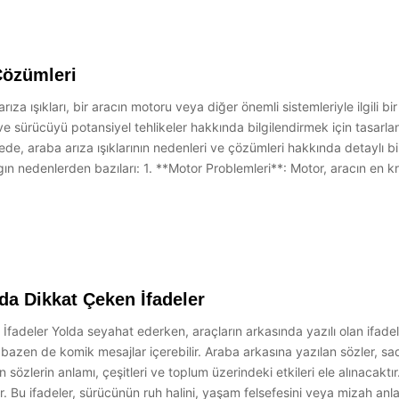
 Çözümleri
rıza ışıkları, bir aracın motoru veya diğer önemli sistemleriyle ilgili
 ve sürücüyü potansiyel tehlikeler hakkında bilgilendirmek için tasarlan
ede, araba arıza ışıklarının nedenleri ve çözümleri hakkında detaylı b
yaygın nedenlerden bazıları: 1. **Motor Problemleri**: Motor, aracın en k
da Dikkat Çeken İfadeler
fadeler Yolda seyahat ederken, araçların arkasında yazılı olan ifadele
azen de komik mesajlar içerebilir. Araba arkasına yazılan sözler, sad
sözlerin anlamı, çeşitleri ve toplum üzerindeki etkileri ele alınacaktı
. Bu ifadeler, sürücünün ruh halini, yaşam felsefesini veya mizah anla