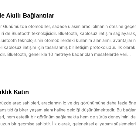
e Akıllı Bağlantılar
lar Günümüzde otomobiller, sadece ulaşım aracı olmanın ötesine geçerek,
 de Bluetooth teknolojisidir. Bluetooth, kablosuz iletişim sağlayarak,
etooth teknolojisinin otomobillerdeki kullanım alanlarını, avantajların
 kablosuz iletişim için tasarlanmış bir iletişim protokolüdür. İlk olarak
dır. Bluetooth, genellikle 10 metreye kadar olan mesafelerde veri…
ıklık Katın
müzde araç sahipleri, araçlarının iç ve dış görünümüne daha fazla ön
 yansıtıldığı birer yaşam alanı haline geldiği düşünülmektedir. Bu bağ
sleri, hem estetik bir görünüm sağlamakta hem de sürüş deneyimini dah
uzun bir geçmişe sahiptir. İlk olarak, geleneksel el yapımı süslemel