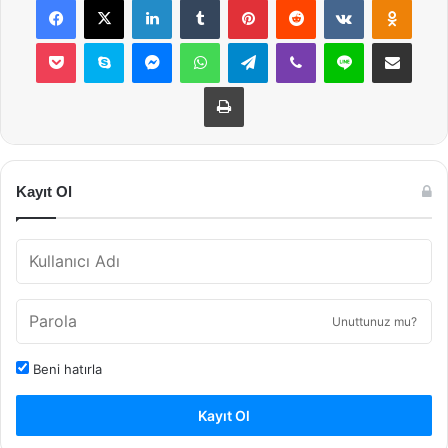
Pocket
Skype
Messenger
WhatsApp
Telegram
Viber
Line
E-Posta ile payla
Yazdır
Kayıt Ol
Unuttunuz mu?
Beni hatırla
Kayıt Ol