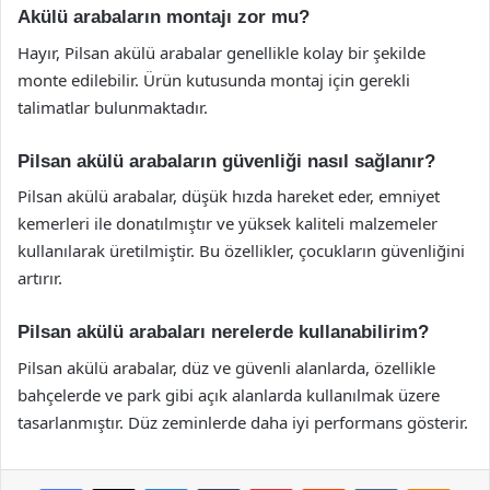
Akülü arabaların montajı zor mu?
Hayır, Pilsan akülü arabalar genellikle kolay bir şekilde
monte edilebilir. Ürün kutusunda montaj için gerekli
talimatlar bulunmaktadır.
Pilsan akülü arabaların güvenliği nasıl sağlanır?
Pilsan akülü arabalar, düşük hızda hareket eder, emniyet
kemerleri ile donatılmıştır ve yüksek kaliteli malzemeler
kullanılarak üretilmiştir. Bu özellikler, çocukların güvenliğini
artırır.
Pilsan akülü arabaları nerelerde kullanabilirim?
Pilsan akülü arabalar, düz ve güvenli alanlarda, özellikle
bahçelerde ve park gibi açık alanlarda kullanılmak üzere
tasarlanmıştır. Düz zeminlerde daha iyi performans gösterir.
Facebook
X
LinkedIn
Tumblr
Pinterest
Reddit
VKontakte
Odnok