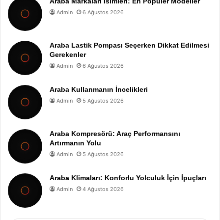
Araba Markaları İsimleri: En Popüler Modeller
Admin
6 Ağustos 2026
Araba Lastik Pompası Seçerken Dikkat Edilmesi
Gerekenler
Admin
6 Ağustos 2026
Araba Kullanmanın İncelikleri
Admin
5 Ağustos 2026
Araba Kompresörü: Araç Performansını
Artırmanın Yolu
Admin
5 Ağustos 2026
Araba Klimaları: Konforlu Yolculuk İçin İpuçları
Admin
4 Ağustos 2026