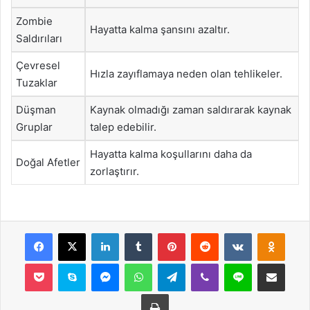
Zombie
Hayatta kalma şansını azaltır.
Saldırıları
Çevresel
Hızla zayıflamaya neden olan tehlikeler.
Tuzaklar
Düşman
Kaynak olmadığı zaman saldırarak kaynak
Gruplar
talep edebilir.
Hayatta kalma koşullarını daha da
Doğal Afetler
zorlaştırır.
Facebook
X
LinkedIn
Tumblr
Pinterest
Reddit
VKontakte
Odnok
Pocket
Skype
Messenger
WhatsApp
Telegram
Viber
Line
E-Posta ile payla
Yazdır