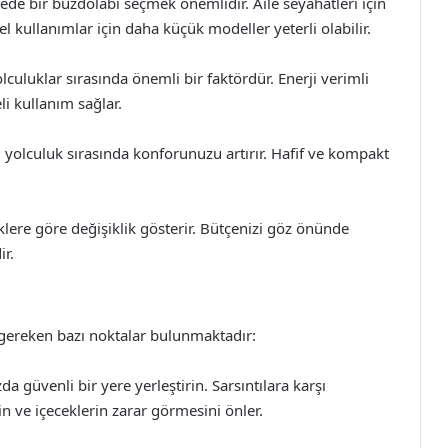
ede bir buzdolabı seçmek önemlidir. Aile seyahatleri için
l kullanımlar için daha küçük modeller yeterli olabilir.
olculuklar sırasında önemli bir faktördür. Enerji verimli
i kullanım sağlar.
i, yolculuk sırasında konforunuzu artırır. Hafif ve kompakt
iklere göre değişiklik gösterir. Bütçenizi göz önünde
r.
 gereken bazı noktalar bulunmaktadır:
a güvenli bir yere yerleştirin. Sarsıntılara karşı
n ve içeceklerin zarar görmesini önler.