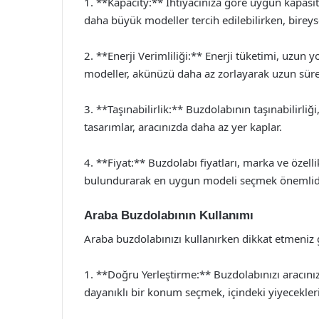
1. **Kapacity:** İhtiyacınıza göre uygun kapasit
daha büyük modeller tercih edilebilirken, bireyse
2. **Enerji Verimliliği:** Enerji tüketimi, uzun y
modeller, akünüzü daha az zorlayarak uzun sürel
3. **Taşınabilirlik:** Buzdolabının taşınabilirliğ
tasarımlar, aracınızda daha az yer kaplar.
4. **Fiyat:** Buzdolabı fiyatları, marka ve özell
bulundurarak en uygun modeli seçmek önemlidi
Araba Buzdolabının Kullanımı
Araba buzdolabınızı kullanırken dikkat etmeniz
1. **Doğru Yerleştirme:** Buzdolabınızı aracınızd
dayanıklı bir konum seçmek, içindeki yiyecekleri