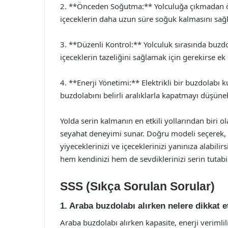
2. **Önceden Soğutma:** Yolculuğa çıkmadan ön
içeceklerin daha uzun süre soğuk kalmasını sağl
3. **Düzenli Kontrol:** Yolculuk sırasında buzdo
içeceklerin tazeliğini sağlamak için gerekirse ek
4. **Enerji Yönetimi:** Elektrikli bir buzdolabı 
buzdolabını belirli aralıklarla kapatmayı düşünebi
Yolda serin kalmanın en etkili yollarından biri 
seyahat deneyimi sunar. Doğru modeli seçerek, sı
yiyeceklerinizi ve içeceklerinizi yanınıza alabili
hem kendinizi hem de sevdiklerinizi serin tutabil
SSS (Sıkça Sorulan Sorular)
1. Araba buzdolabı alırken nelere dikkat 
Araba buzdolabı alırken kapasite, enerji verimliliğ