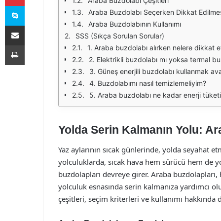
Araba Buzdolabı Çeşitleri
Skype
Araba Buzdolabı Seçerken Dikkat Edilme
Araba Buzdolabının Kullanımı
E-Posta ile paylaş
SSS (Sıkça Sorulan Sorular)
Yazdır
1. Araba buzdolabı alırken nelere dikkat 
2. Elektrikli buzdolabı mı yoksa termal b
3. Güneş enerjili buzdolabı kullanmak ava
4. Buzdolabımı nasıl temizlemeliyim?
5. Araba buzdolabı ne kadar enerji tüketi
Yolda Serin Kalmanın Yolu: A
Yaz aylarının sıcak günlerinde, yolda seyahat etm
yolculuklarda, sıcak hava hem sürücü hem de yolc
buzdolapları devreye girer. Araba buzdolapları, 
yolculuk esnasında serin kalmanıza yardımcı olu
çeşitleri, seçim kriterleri ve kullanımı hakkında d