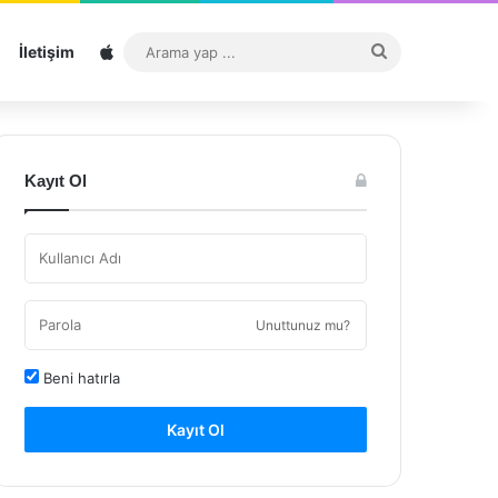
Sitemap
Arama
İletişim
yap
...
Kayıt Ol
Unuttunuz mu?
Beni hatırla
Kayıt Ol