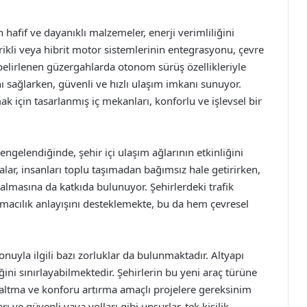
n hafif ve dayanıklı malzemeler, enerji verimliliğini
ktrikli veya hibrit motor sistemlerinin entegrasyonu, çevre
, belirlenen güzergahlarda otonom sürüş özellikleriyle
ı sağlarken, güvenli ve hızlı ulaşım imkanı sunuyor.
amak için tasarlanmış iç mekanları, konforlu ve işlevsel bir
engelendiğinde, şehir içi ulaşım ağlarının etkinliğini
alar, insanları toplu taşımadan bağımsız hale getirirken,
almasına da katkıda bulunuyor. Şehirlerdeki trafik
aşımacılık anlayışını desteklemekte, bu da hem çevresel
onuyla ilgili bazı zorluklar da bulunmaktadır. Altyapı
iğini sınırlayabilmektedir. Şehirlerin bu yeni araç türüne
azaltma ve konforu artırma amaçlı projelere gereksinim
ı ve güvenli yaya yolları gibi unsurlar, tek kişilik