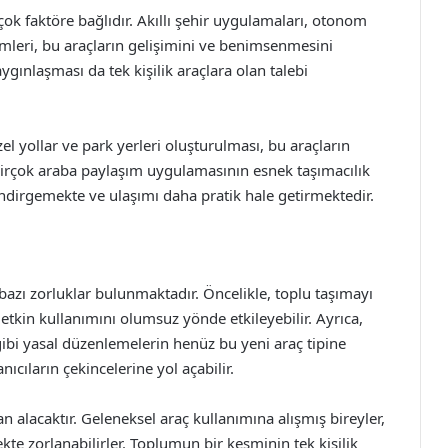
rçok faktöre bağlıdır. Akıllı şehir uygulamaları, otonom
ümleri, bu araçların gelişimini ve benimsenmesini
ygınlaşması da tek kişilik araçlara olan talebi
özel yollar ve park yerleri oluşturulması, bu araçların
birçok araba paylaşım uygulamasının esnek taşımacılık
indirgemekte ve ulaşımı daha pratik hale getirmektedir.
azı zorluklar bulunmaktadır. Öncelikle, toplu taşımayı
 etkin kullanımını olumsuz yönde etkileyebilir. Ayrıca,
a gibi yasal düzenlemelerin henüz bu yeni araç tipine
ıcıların çekincelerine yol açabilir.
n alacaktır. Geleneksel araç kullanımına alışmış bireyler,
te zorlanabilirler. Toplumun bir kesminin tek kişilik