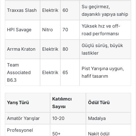
Su geçirmez,
Traxxas Slash
Elektrik
60
dayanıklı yapıya sahip
Yüksek hız ve off-
HPI Savage
Nitro
70
road performansı
Güçlü sürüş, büyük
Arrma Kraton
Elektrik
80
lastikler
Team
Pist Yarışına uygun,
Associated
Elektrik
65
hafif tasarım
B6.3
Katılımcı
Yarış Türü
Ödül Türü
Sayısı
Amatör Yarışlar
10-20
Madalya
Profesyonel
50+
Nakit ödül