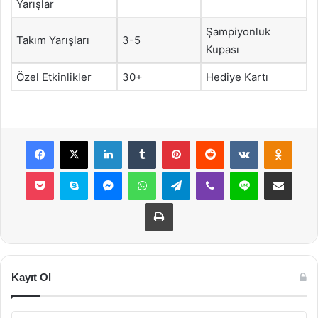
Yarışlar
Şampiyonluk
Takım Yarışları
3-5
Kupası
Özel Etkinlikler
30+
Hediye Kartı
Facebook
X
LinkedIn
Tumblr
Pinterest
Reddit
VKontakte
Odnok
Pocket
Skype
Messenger
WhatsApp
Telegram
Viber
Line
E-Posta ile payla
Yazdır
Kayıt Ol