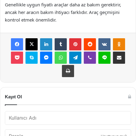
Genellikle uygun fiyatlı araçlar daha az bakım gerektirir,
ancak her aracın bakım ihtiyacı farklıdır. Araç geçmişini
kontrol etmek önemlidir.
Facebook
X
LinkedIn
Tumblr
Pinterest
Reddit
VKontakte
Odnok
Pocket
Skype
Messenger
WhatsApp
Telegram
Viber
Line
E-Posta ile payla
Yazdır
Kayıt Ol