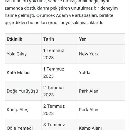
kalktılar. Bu yolculuk, sadece bir kaçamak değil, aynı
zamanda dostluklarını pekiştiren unutulmaz bir deneyim
haline gelmişti. Örümcek Adam ve arkadaşları, birlikte
geçirdikleri bu anıları ömür boyu saklayacaklardı.
Etkinlik
Tarih
Yer
1 Temmuz
Yola Çıkış
New York
2023
1 Temmuz
Kafe Molası
Yolda
2023
2 Temmuz
Doğa Yürüyüşü
Park Alanı
2023
2 Temmuz
Kamp Ateşi
Park Alanı
2023
3 Temmuz
Öğle Yemeği
Kamp Alanı