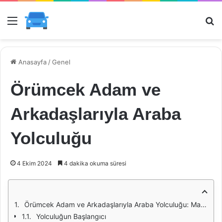
Menü
Ar
Anasayfa
/
Genel
Örümcek Adam ve
Arkadaşlarıyla Araba
Yolculuğu
4 Ekim 2024
4 dakika okuma süresi
Örümcek Adam ve Arkadaşlarıyla Araba Yolculuğu: Macera Dolu Bir Gün
Yolculuğun Başlangıcı