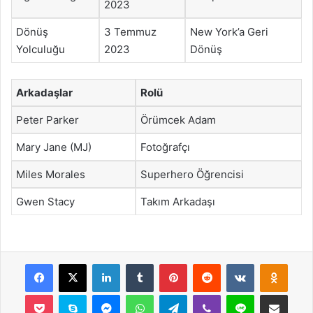
2023
Dönüş
3 Temmuz
New York’a Geri
Yolculuğu
2023
Dönüş
Arkadaşlar
Rolü
Peter Parker
Örümcek Adam
Mary Jane (MJ)
Fotoğrafçı
Miles Morales
Superhero Öğrencisi
Gwen Stacy
Takım Arkadaşı
Facebook
X
LinkedIn
Tumblr
Pinterest
Reddit
VKontakte
Odnok
Pocket
Skype
Messenger
WhatsApp
Telegram
Viber
Line
E-Posta ile payla