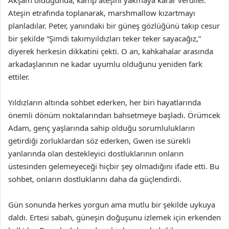
Akşam olduğunda, kamp ateşini yakmaya karar verdiler.
Ateşin etrafında toplanarak, marshmallow kızartmayı
planladılar. Peter, yanındaki bir güneş gözlüğünü takıp cesur
bir şekilde “Şimdi takımyıldızları teker teker sayacağız,”
diyerek herkesin dikkatini çekti. O an, kahkahalar arasında
arkadaşlarının ne kadar uyumlu olduğunu yeniden fark
ettiler.
Yıldızların altında sohbet ederken, her biri hayatlarında
önemli dönüm noktalarından bahsetmeye başladı. Örümcek
Adam, genç yaşlarında sahip olduğu sorumlulukların
getirdiği zorluklardan söz ederken, Gwen ise sürekli
yanlarında olan destekleyici dostluklarının onların
üstesinden gelemeyeceği hiçbir şey olmadığını ifade etti. Bu
sohbet, onların dostluklarını daha da güçlendirdi.
Gün sonunda herkes yorgun ama mutlu bir şekilde uykuya
daldı. Ertesi sabah, güneşin doğuşunu izlemek için erkenden