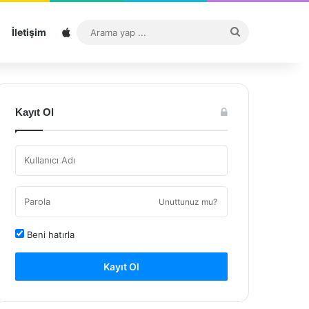
Sitemap
Arama
İletişim
yap
...
Kayıt Ol
Unuttunuz mu?
Beni hatırla
Kayıt Ol