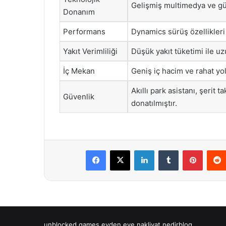
Gelişmiş multimedya ve güve
Donanım
Performans
Dynamics sürüş özellikler
Yakıt Verimliliği
Düşük yakıt tüketimi ile u
İç Mekan
Geniş iç hacim ve rahat yo
Akıllı park asistanı, şerit 
Güvenlik
donatılmıştır.
Facebook
X
LinkedIn
Tumblr
Pintere
unblocked games
evden eve nakliyat
nedirblog