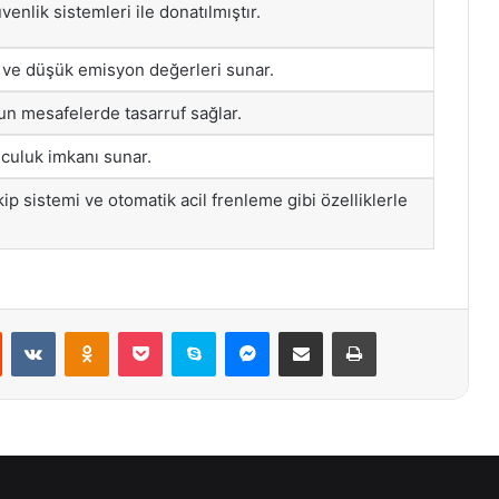
nlik sistemleri ile donatılmıştır.
i ve düşük emisyon değerleri sunar.
zun mesafelerde tasarruf sağlar.
lculuk imkanı sunar.
takip sistemi ve otomatik acil frenleme gibi özelliklerle
st
Reddit
VKontakte
Odnoklassniki
Pocket
Skype
Messenger
E-Posta ile paylaş
Yazdır