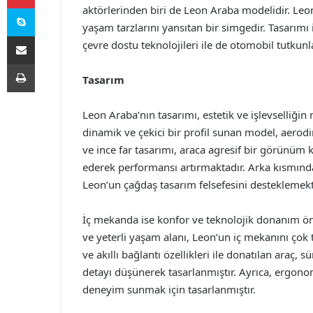
Skype
aktörlerinden biri de Leon Araba modelidir. Leon
yaşam tarzlarını yansıtan bir simgedir. Tasarımı
E-Posta ile paylaş
çevre dostu teknolojileri ile de otomobil tutkunl
Yazdır
Tasarım
Leon Araba’nın tasarımı, estetik ve işlevselliğin
dinamik ve çekici bir profil sunan model, aerodi
ve ince far tasarımı, araca agresif bir görünüm
ederek performansı artırmaktadır. Arka kısmınd
Leon’un çağdaş tasarım felsefesini desteklemekt
İç mekanda ise konfor ve teknolojik donanım ön p
ve yeterli yaşam alanı, Leon’un iç mekanını çok t
ve akıllı bağlantı özellikleri ile donatılan araç, 
detayı düşünerek tasarlanmıştır. Ayrıca, ergonom
deneyim sunmak için tasarlanmıştır.