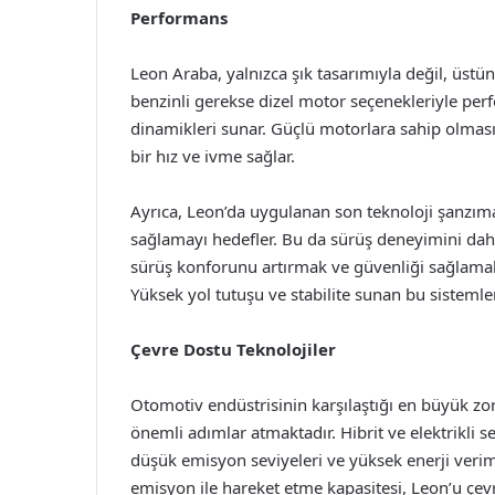
Performans
Leon Araba, yalnızca şık tasarımıyla değil, üstü
benzinli gerekse dizel motor seçenekleriyle per
dinamikleri sunar. Güçlü motorlara sahip olması
bir hız ve ivme sağlar.
Ayrıca, Leon’da uygulanan son teknoloji şanzıma
sağlamayı hedefler. Bu da sürüş deneyimini daha a
sürüş konforunu artırmak ve güvenliği sağlamak 
Yüksek yol tutuşu ve stabilite sunan bu sistemler
Çevre Dostu Teknolojiler
Otomotiv endüstrisinin karşılaştığı en büyük zorl
önemli adımlar atmaktadır. Hibrit ve elektrikli s
düşük emisyon seviyeleri ve yüksek enerji verimlil
emisyon ile hareket etme kapasitesi, Leon’u çevre