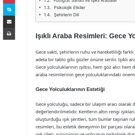
Fotoğraf Sanatı ve Işıklı Arabalar
Skype
Psikolojik Etkiler
Şehirlerin Dili
E-Posta ile paylaş
Yazdır
Işıklı Araba Resimleri: Gece Yol
Gece vakti, şehirlerin ruhu ve hareketliliği farklı 
adeta bir tablo gibi gözler önüne serilir. Işıklı 
Gece yolculuklarının ışıltısı, hem göz alıcı hem d
araba resimlerinin gece yolculuklarındaki önemi
Gece Yolculuklarının Estetiği
Gece yolculuğu, sadece bir ulaşım aracı olarak 
değerlendirilmelidir. Kentlerin altın rengi ışıklar
oluşturduğu ışık şeritleri, tüm bunlar taşınan ruh
resimleri, bu estetik deneyimin bir parçası olarak
ışık izleri, sürücünün ve yolcunun psikolojik d