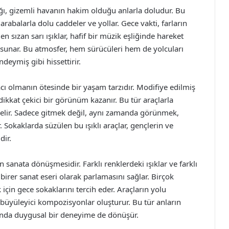
dığı, gizemli havanın hakim olduğu anlarla doludur. Bu
 arabalarla dolu caddeler ve yollar. Gece vakti, farların
en sızan sarı ışıklar, hafif bir müzik eşliğinde hareket
sunar. Bu atmosfer, hem sürücüleri hem de yolcuları
ndeymiş gibi hissettirir.
aracı olmanın ötesinde bir yaşam tarzıdır. Modifiye edilmiş
 dikkat çekici bir görünüm kazanır. Bu tür araçlarla
 gelir. Sadece gitmek değil, aynı zamanda görünmek,
 Sokaklarda süzülen bu ışıklı araçlar, gençlerin ve
dir.
ın sanata dönüşmesidir. Farklı renklerdeki ışıklar ve farklı
birer sanat eseri olarak parlamasını sağlar. Birçok
için gece sokaklarını tercih eder. Araçların yolu
k büyüleyici kompozisyonlar oluşturur. Bu tür anların
anda duygusal bir deneyime de dönüşür.