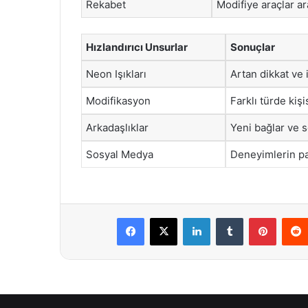
Rekabet
Modifiye araçlar a
Hızlandırıcı Unsurlar
Sonuçlar
Neon Işıkları
Artan dikkat ve i
Modifikasyon
Farklı türde kişi
Arkadaşlıklar
Yeni bağlar ve so
Sosyal Medya
Deneyimlerin payl
Facebook
X
LinkedIn
Tumblr
Pintere