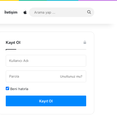
Sitemap
Arama
İletişim
yap
...
Kayıt Ol
Unuttunuz mu?
Beni hatırla
Kayıt Ol