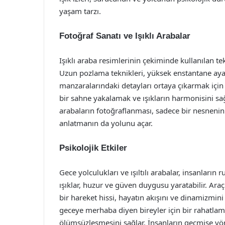
yaşam tarzı.
Fotoğraf Sanatı ve Işıklı Arabalar
Işıklı araba resimlerinin çekiminde kullanılan te
Uzun pozlama teknikleri, yüksek enstantane ayarl
manzaralarındaki detayları ortaya çıkarmak için
bir sahne yakalamak ve ışıkların harmonisini sağla
arabaların fotoğraflanması, sadece bir nesnenin
anlatmanın da yolunu açar.
Psikolojik Etkiler
Gece yolculukları ve ışıltılı arabalar, insanların 
ışıklar, huzur ve güven duygusu yaratabilir. Ara
bir hareket hissi, hayatın akışını ve dinamizmi
geceye merhaba diyen bireyler için bir rahatlama f
ölümsüzleşmesini sağlar. İnsanların geçmişe yön