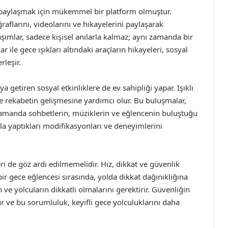
 paylaşmak için mükemmel bir platform olmuştur.
raflarını, videolarını ve hikayelerini paylaşarak
aşımlar, sadece kişisel anılarla kalmaz; aynı zamanda bir
 ile gece ışıkları altındaki araçların hikayeleri, sosyal
leşir.
 getiren sosyal etkinliklere de ev sahipliği yapar. Işıklı
e rekabetin gelişmesine yardımcı olur. Bu buluşmalar,
ı zamanda sohbetlerin, müziklerin ve eğlencenin buluştuğu
ıyla yaptıkları modifikasyonları ve deneyimlerini
eri de göz ardı edilmemelidir. Hız, dikkat ve güvenlik
bir gece eğlencesi sırasında, yolda dikkat dağınıklığına
 ve yolcuların dikkatli olmalarını gerektirir. Güvenliğin
 ve bu sorumluluk, keyifli gece yolculuklarını daha