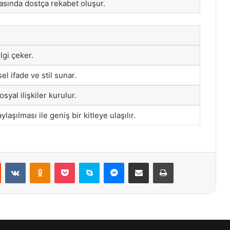
rasında dostça rekabet oluşur.
lgi çeker.
sel ifade ve stil sunar.
syal ilişkiler kurulur.
aşılması ile geniş bir kitleye ulaşılır.
st
Reddit
VKontakte
Odnoklassniki
Pocket
Skype
Messenger
E-Posta ile paylaş
Yazdır