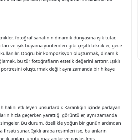
knikler, fotoğraf sanatının dinamik dünyasına ışık tutar.
arı ve ışık boyama yöntemleri gibi çeşitli teknikler, gece
 kullanılır. Doğru bir kompozisyon oluşturmak, dinamik
mak, bu tür fotoğrafların estetik değerini arttırır. Işıklı
 portresini oluşturmak değil; aynı zamanda bir hikaye
ruh halini etkileyen unsurlardır. Karanlığın içinde parlayan
çların hızla geçerken yarattığı görüntüler, aynı zamanda
ni simgeler. Bu durum, özellikle yoğun bir günün ardından
ırsatı sunar. Işıklı araba resimleri ise, bu anların
elik anıları, unutulmaz anılar ve paylaşılmış