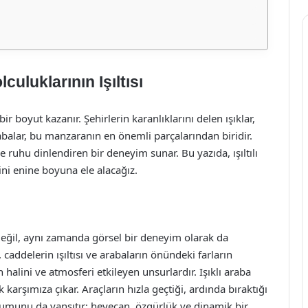
culuklarının Işıltısı
bir boyut kazanır. Şehirlerin karanlıklarını delen ışıklar,
arabalar, bu manzaranın en önemli parçalarından biridir.
e ruhu dinlendiren bir deneyim sunar. Bu yazıda, ışıltılı
ni enine boyuna ele alacağız.
değil, aynı zamanda görsel bir deneyim olarak da
ı, caddelerin ışıltısı ve arabaların önündeki farların
 halini ve atmosferi etkileyen unsurlardır. Işıklı araba
 karşımıza çıkar. Araçların hızla geçtiği, ardında bıraktığı
urumunu da yansıtır; heyecan, özgürlük ve dinamik bir