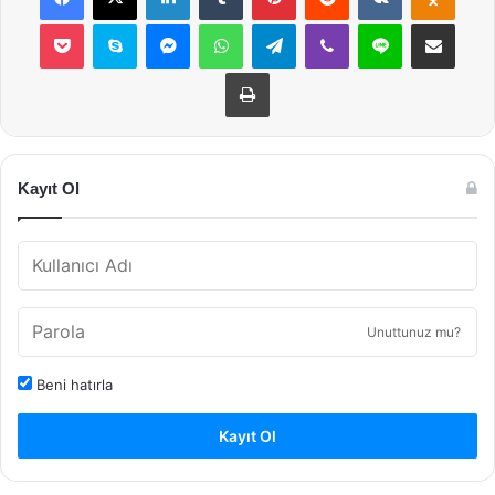
Pocket
Skype
Messenger
WhatsApp
Telegram
Viber
Line
E-Posta ile payla
Yazdır
Kayıt Ol
Unuttunuz mu?
Beni hatırla
Kayıt Ol