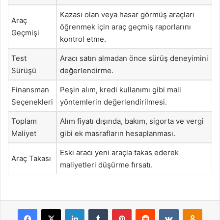
Kazası olan veya hasar görmüş araçları
Araç
öğrenmek için araç geçmiş raporlarını
Geçmişi
kontrol etme.
Test
Aracı satın almadan önce sürüş deneyimini
Sürüşü
değerlendirme.
Finansman
Peşin alım, kredi kullanımı gibi mali
Seçenekleri
yöntemlerin değerlendirilmesi.
Toplam
Alım fiyatı dışında, bakım, sigorta ve vergi
Maliyet
gibi ek masrafların hesaplanması.
Eski aracı yeni araçla takas ederek
Araç Takası
maliyetleri düşürme fırsatı.
Facebook
X
LinkedIn
Tumblr
Pinterest
Reddit
VKontakte
Odnok