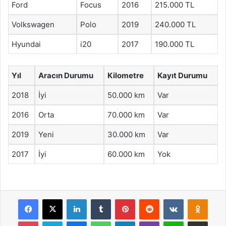
Ford
Focus
2016
215.000 TL
Volkswagen
Polo
2019
240.000 TL
Hyundai
i20
2017
190.000 TL
Yıl
Aracın Durumu
Kilometre
Kayıt Durumu
2018
İyi
50.000 km
Var
2016
Orta
70.000 km
Var
2019
Yeni
30.000 km
Var
2017
İyi
60.000 km
Yok
Facebook
X
LinkedIn
Tumblr
Pinterest
Reddit
VKontakte
Odnok
Pocket
Skype
Messenger
WhatsApp
Telegram
Viber
Line
E-Posta ile payla