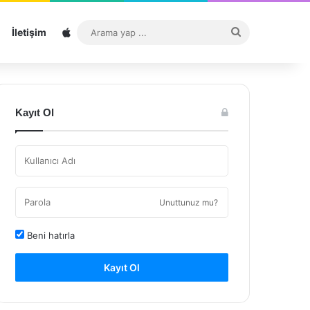
Sitemap
Arama
İletişim
yap
...
Kayıt Ol
Unuttunuz mu?
Beni hatırla
Kayıt Ol