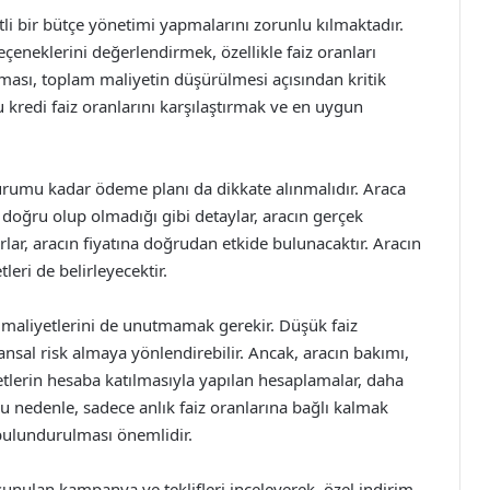
li bir bütçe yönetimi yapmalarını zorunlu kılmaktadır.
eçeneklerini değerlendirmek, özellikle faiz oranları
lanması, toplam maliyetin düşürülmesi açısından kritik
kredi faiz oranlarını karşılaştırmak ve en uygun
 durumu kadar ödeme planı da dikkate alınmalıdır. Araca
n doğru olup olmadığı gibi detaylar, aracın gerçek
ar, aracın fiyatına doğrudan etkide bulunacaktır. Aracın
eri de belirleyecektir.
m maliyetlerini de unutmamak gerekir. Düşük faiz
nansal risk almaya yönlendirebilir. Ancak, aracın bakımı,
yetlerin hesaba katılmasıyla yapılan hesaplamalar, daha
Bu nedenle, sadece anlık faiz oranlarına bağlı kalmak
bulundurulması önemlidir.
 sunulan kampanya ve teklifleri inceleyerek, özel indirim