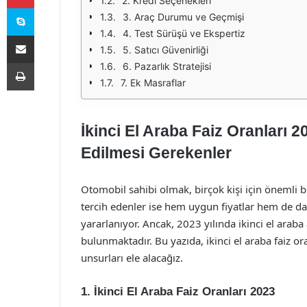
2. Kredi Seçenekleri
Skype
3. Araç Durumu ve Geçmişi
4. Test Sürüşü ve Ekspertiz
E-Posta ile paylaş
5. Satıcı Güvenirliği
Yazdır
6. Pazarlık Stratejisi
7. Ek Masraflar
İkinci El Araba Faiz Oranları 2
Edilmesi Gerekenler
Otomobil sahibi olmak, birçok kişi için önemli bi
tercih edenler ise hem uygun fiyatlar hem de d
yararlanıyor. Ancak, 2023 yılında ikinci el araba
bulunmaktadır. Bu yazıda, ikinci el araba faiz o
unsurları ele alacağız.
1. İkinci El Araba Faiz Oranları 2023