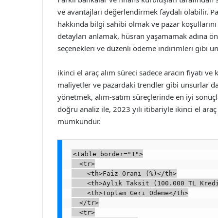
ve avantajları değerlendirmek faydalı olabilir. P
hakkında bilgi sahibi olmak ve pazar koşullarını
detayları anlamak, hüsran yaşamamak adına önem
seçenekleri ve düzenli ödeme indirimleri gibi uns
ikinci el araç alım süreci sadece aracın fiyatı ve k
maliyetler ve pazardaki trendler gibi unsurlar d
yönetmek, alım-satım süreçlerinde en iyi sonuçla
doğru analiz ile, 2023 yılı itibariyle ikinci el 
mümkündür.
<table border="1">

  <tr>

    <th>Faiz Oranı (%)</th>

    <th>Aylık Taksit (100.000 TL Kredi
    <th>Toplam Geri Ödeme</th>

  </tr>

  <tr>
