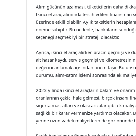
Alım gücünün azalması, tüketicilerin daha dikkat
İkinci el araç alımında tercih edilen finansman s
üzerinde etkili olabilir. Aylık taksitlerin hesap
öneme sahiptir. Bu nedenle, bankaların sunduğu 
seçeneği seçmek iyi bir strateji olacaktır.
Ayrıca, ikinci el araç alırken aracın geçmişi ve
ait hasar kaydı, servis geçmişi ve kilometresini
değerini anlamak açısından önem taşır. Bu unsurl
durumu, alım-satım işlemi sonrasında ek maliyetl
2023 yılında ikinci el araçların bakım ve onarı
oranlarının çekici hale gelmesi, birçok insanı fi
sigorta masrafları ve olası arızalar gibi ek mali
sağlıklı bir karar vermenize yardımcı olacaktır. 
yerine uzun vadeli maliyetlerin de göz önünde 
Farklı bankalar ve finans kuruluşları tarafından