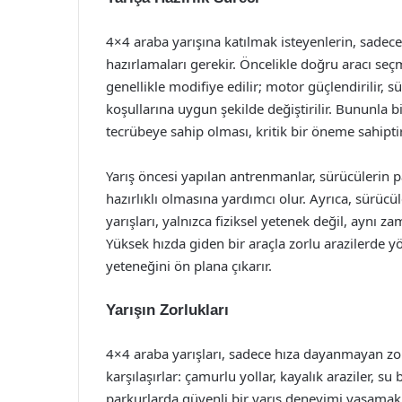
4×4 araba yarışına katılmak isteyenlerin, sadece a
hazırlamaları gerekir. Öncelikle doğru aracı seçme
genellikle modifiye edilir; motor güçlendirilir, sü
koşullarına uygun şekilde değiştirilir. Bununla bi
tecrübeye sahip olması, kritik bir öneme sahiptir
Yarış öncesi yapılan antrenmanlar, sürücülerin p
hazırlıklı olmasına yardımcı olur. Ayrıca, sürücü
yarışları, yalnızca fiziksel yetenek değil, aynı 
Yüksek hızda giden bir araçla zorlu arazilerde yö
yeteneğini ön plana çıkarır.
Yarışın Zorlukları
4×4 araba yarışları, sadece hıza dayanmayan zorlu
karşılaşırlar: çamurlu yollar, kayalık araziler, su b
parkurlarda güvenli bir yarış deneyimi yaşamak i