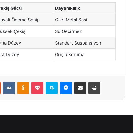
ekiş Gücü
Dayanıklılık
ayati Öneme Sahip
Özel Metal Şasi
üksek Çekiş
Su Geçirmez
rta Düzey
Standart Süspansiyon
st Düzey
Güçlü Koruma
st
Reddit
VKontakte
Odnoklassniki
Pocket
Skype
Messenger
E-Posta ile paylaş
Yazdır