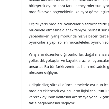
birleşerek oyunculara farklı deneyimler sunuyor. K
modifikasyon seçeneklerini kolayca görselleştir
Çeşitli yarış modları, oyuncuların serbest stild
mücadele etmesine olanak tanıyor. Serbest sürü
yapabilirken, yarış modunda hız ve beceri test ed
oyuncularla yapılabilen mücadeleler, oyunun so
Yarışların düzenlendiği parkurlar, doğal manzaral
yollar, dik yokuşlar ve kayalık araziler, oyuncula
unsurlar. Bu tür farklı zeminler, hem mücadele g
olmasını sağlıyor.
Geliştiriciler, sürekli güncellemelerle oyunun içe
modları eklenerek oyuncuların ilgisi canlı tutuluyo
vererek oyunun kalitesini artırmaya yönelik çal
fazla bağlanmasını sağlıyor.