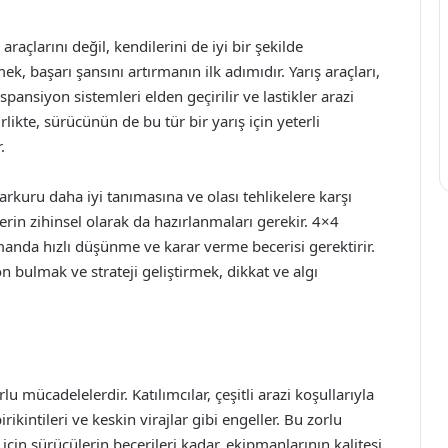
raçlarını değil, kendilerini de iyi bir şekilde
k, başarı şansını artırmanın ilk adımıdır. Yarış araçları,
spansiyon sistemleri elden geçirilir ve lastikler arazi
rlikte, sürücünün de bu tür bir yarış için yeterli
.
arkuru daha iyi tanımasına ve olası tehlikelere karşı
lerin zihinsel olarak da hazırlanmaları gerekir. 4×4
zamanda hızlı düşünme ve karar verme becerisi gerektirir.
n bulmak ve strateji geliştirmek, dikkat ve algı
 mücadelelerdir. Katılımcılar, çeşitli arazi koşullarıyla
irikintileri ve keskin virajlar gibi engeller. Bu zorlu
çin sürücülerin becerileri kadar, ekipmanlarının kalitesi