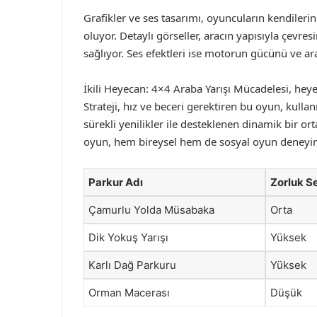
Grafikler ve ses tasarımı, oyuncuların kendilerin
oluyor. Detaylı görseller, aracın yapısıyla çev
sağlıyor. Ses efektleri ise motorun gücünü ve ar
İkili Heyecan: 4×4 Araba Yarışı Mücadelesi, hey
Strateji, hız ve beceri gerektiren bu oyun, kullan
sürekli yenilikler ile desteklenen dinamik bir o
oyun, hem bireysel hem de sosyal oyun deneyimi 
Parkur Adı
Zorluk S
Çamurlu Yolda Müsabaka
Orta
Dik Yokuş Yarışı
Yüksek
Karlı Dağ Parkuru
Yüksek
Orman Macerası
Düşük