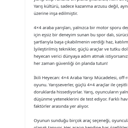
Yarış kültürü, sadece kazanma arzusu değil, ayn
üzerine inşa edilmiştir.
4×4 araba yarışları, yalnızca bir motor sporu de
için eşsiz bir deneyim sunan bu spor dalı, sürücü
şartlarıyla başa çıkabilmenin verdiği haz, katılı
İyileştirilmiş teknikler, güçlü araçlar ve tutku d
heyecan verici dünyaya adım atmak istiyorsanız
her zaman güvenliği ön planda tutun!
İkili Heyecan: 4×4 Araba Yarışı Mücadelesi, off-r
oyunu. Yarışseverler, güçlü 4×4 araçlar ile çeşi
doruklarda hissediyorlar. Yarış, oyuncuların yaln
düşünme yeteneklerini de test ediyor. Farklı ha
faktörler arasında yer alıyor.
Oyunun sunduğu birçok araç seçeneği, oyuncuları
olanak tanıyor. Her aracın kendine has özellikleri