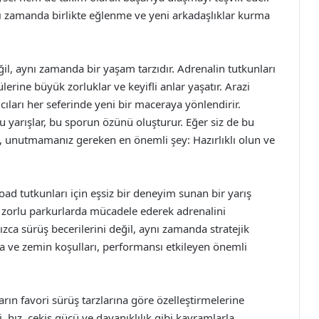
ı zamanda birlikte eğlenme ve yeni arkadaşlıklar kurma
ğil, aynı zamanda bir yaşam tarzıdır. Adrenalin tutkunları
lerine büyük zorluklar ve keyifli anlar yaşatır. Arazi
mcıları her seferinde yeni bir maceraya yönlendirir.
olu yarışlar, bu sporun özünü oluşturur. Eğer siz de bu
, unutmamanız gereken en önemli şey: Hazırlıklı olun ve
oad tutkunları için eşsiz bir deneyim sunan bir yarış
tli zorlu parkurlarda mücadele ederek adrenalini
ızca sürüş becerilerini değil, aynı zamanda stratejik
va ve zemin koşulları, performansı etkileyen önemli
n favori sürüş tarzlarına göre özelleştirmelerine
, hız, çekiş gücü ve dayanıklılık gibi kavramlarla