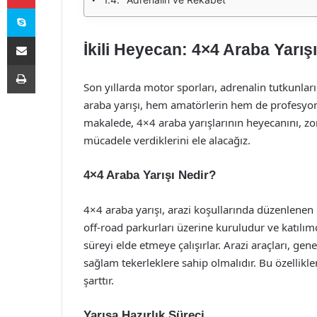
Skype
E-Posta ile paylaş
İkili Heyecan: 4×4 Araba Yarış
Yazdır
Son yıllarda motor sporları, adrenalin tutkunlar
araba yarışı, hem amatörlerin hem de profesyonel
makalede, 4×4 araba yarışlarının heyecanını, zorl
mücadele verdiklerini ele alacağız.
4×4 Araba Yarışı Nedir?
4×4 araba yarışı, arazi koşullarında düzenlenen 
off-road parkurları üzerine kuruludur ve katılımc
süreyi elde etmeye çalışırlar. Arazi araçları, ge
sağlam tekerleklere sahip olmalıdır. Bu özellikle
şarttır.
Yarışa Hazırlık Süreci