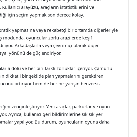
ullanıcı arayüzü, araçların istatistiklerini ve
diği için seçim yapmak son derece kolay.
e pratik yapmasına veya rekabetçi bir ortamda diğerleriyle
ş modunda, oyuncular zorlu arazilerde keşif
iliyor. Arkadaşlarla veya çevrimiçi olarak diğer
syal yönünü de güçlendiriyor.
arla dolu ve her biri farklı zorluklar içeriyor. Çamurlu
rın dikkatli bir şekilde plan yapmalarını gerektiren
ücünü artırıyor hem de her bir yarışın benzersiz
riğini zenginleştiriyor. Yeni araçlar, parkurlar ve oyun
r. Ayrıca, kullanıcı geri bildirimlerine sık sık yer
ışmalar yapılıyor. Bu durum, oyuncuların oyuna daha