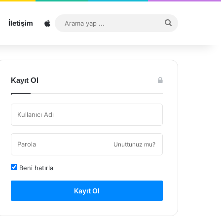
Sitemap
Arama
İletişim
yap
...
Kayıt Ol
Unuttunuz mu?
Beni hatırla
Kayıt Ol