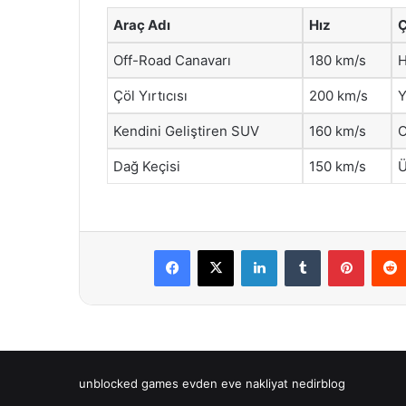
Araç Adı
Hız
Ç
Off-Road Canavarı
180 km/s
H
Çöl Yırtıcısı
200 km/s
Y
Kendini Geliştiren SUV
160 km/s
O
Dağ Keçisi
150 km/s
Ü
Facebook
X
LinkedIn
Tumblr
Pintere
unblocked games
evden eve nakliyat
nedirblog