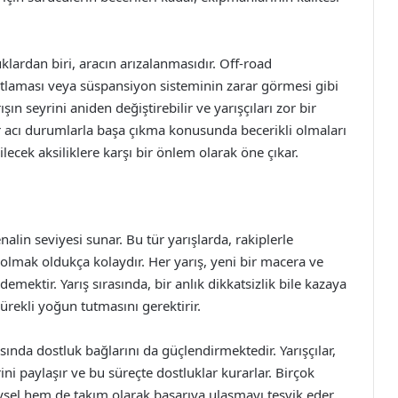
klardan biri, aracın arızalanmasıdır. Off-road
atlaması veya süspansiyon sisteminin zarar görmesi gibi
ın seyrini aniden değiştirebilir ve yarışçıları zor bir
ür acı durumlarla başa çıkma konusunda becerikli olmaları
lecek aksiliklere karşı bir önlem olarak öne çıkar.
nalin seviyesi sunar. Bu tür yarışlarda, rakiplerle
bolmak oldukça kolaydır. Her yarış, yeni bir macera ve
emektir. Yarış sırasında, bir anlık dikkatsizlik bile kazaya
ürekli yoğun tutmasını gerektirir.
asında dostluk bağlarını da güçlendirmektedir. Yarışçılar,
ini paylaşır ve bu süreçte dostluklar kurarlar. Birçok
ysel hem de takım olarak başarıya ulaşmayı teşvik eder.