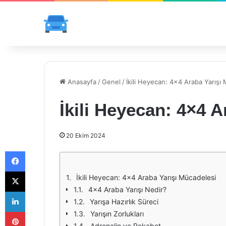
Anasayfa
/
Genel
/
İkili Heyecan: 4×4 Araba Yarışı
İkili Heyecan: 4×4 
20 Ekim 2024
Facebook
X
İkili Heyecan: 4x4 Araba Yarışı Mücadelesi
4x4 Araba Yarışı Nedir?
LinkedIn
Yarışa Hazırlık Süreci
Pinterest
Yarışın Zorlukları
Adrenalin ve Rekabet