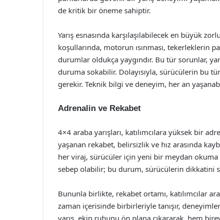
de kritik bir öneme sahiptir.
Yarış esnasında karşılaşılabilecek en büyük zorlu
koşullarında, motorun ısınması, tekerleklerin p
durumlar oldukça yaygındır. Bu tür sorunlar, yarış
duruma sokabilir. Dolayısıyla, sürücülerin bu t
gerekir. Teknik bilgi ve deneyim, her an yaşanabi
Adrenalin ve Rekabet
4×4 araba yarışları, katılımcılara yüksek bir adre
yaşanan rekabet, belirsizlik ve hız arasında kay
her viraj, sürücüler için yeni bir meydan okuma d
sebep olabilir; bu durum, sürücülerin dikkatini s
Bununla birlikte, rekabet ortamı, katılımcılar ar
zaman içerisinde birbirleriyle tanışır, deneyimler
yarış, ekip ruhunu ön plana çıkararak, hem bire