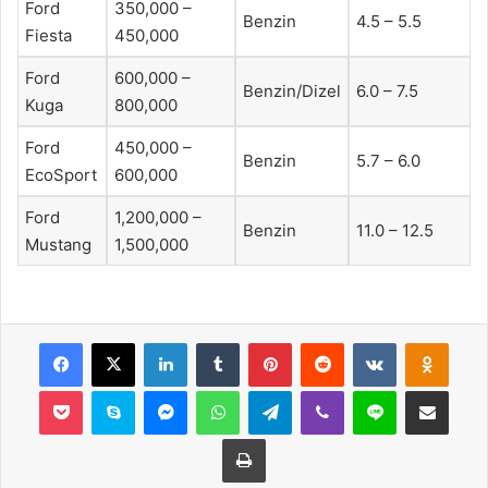
Ford
350,000 –
Benzin
4.5 – 5.5
Fiesta
450,000
Ford
600,000 –
Benzin/Dizel
6.0 – 7.5
Kuga
800,000
Ford
450,000 –
Benzin
5.7 – 6.0
EcoSport
600,000
Ford
1,200,000 –
Benzin
11.0 – 12.5
Mustang
1,500,000
Facebook
X
LinkedIn
Tumblr
Pinterest
Reddit
VKontakte
Odnok
Pocket
Skype
Messenger
WhatsApp
Telegram
Viber
Line
E-Posta ile payla
Yazdır