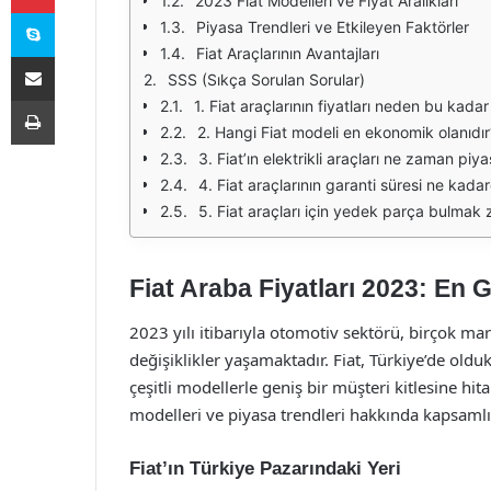
2023 Fiat Modelleri ve Fiyat Aralıkları
Skype
Piyasa Trendleri ve Etkileyen Faktörler
Fiat Araçlarının Avantajları
E-Posta ile paylaş
SSS (Sıkça Sorulan Sorular)
Yazdır
1. Fiat araçlarının fiyatları neden bu kada
2. Hangi Fiat modeli en ekonomik olanıdır
3. Fiat’ın elektrikli araçları ne zaman pi
4. Fiat araçlarının garanti süresi ne kadar
5. Fiat araçları için yedek parça bulmak
Fiat Araba Fiyatları 2023: En G
2023 yılı itibarıyla otomotiv sektörü, birçok mar
değişiklikler yaşamaktadır. Fiat, Türkiye’de old
çeşitli modellerle geniş bir müşteri kitlesine hi
modelleri ve piyasa trendleri hakkında kapsamlı 
Fiat’ın Türkiye Pazarındaki Yeri