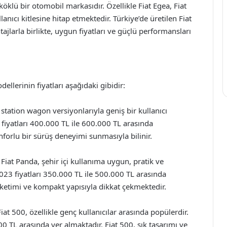
 köklü bir otomobil markasıdır. Özellikle Fiat Egea, Fiat
lanıcı kitlesine hitap etmektedir. Türkiye’de üretilen Fiat
ajlarla birlikte, uygun fiyatları ve güçlü performansları
dellerinin fiyatları aşağıdaki gibidir:
station wagon versiyonlarıyla geniş bir kullanıcı
 fiyatları 400.000 TL ile 600.000 TL arasında
rlu bir sürüş deneyimi sunmasıyla bilinir.
Fiat Panda, şehir içi kullanıma uygun, pratik ve
23 fiyatları 350.000 TL ile 500.000 TL arasında
üketimi ve kompakt yapısıyla dikkat çekmektedir.
iat 500, özellikle genç kullanıcılar arasında popülerdir.
000 TL arasında yer almaktadır. Fiat 500, şık tasarımı ve