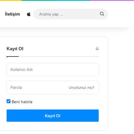
Sitemap
Arama
İletişim
yap
...
Kayıt Ol
Unuttunuz mu?
Beni hatırla
Kayıt Ol