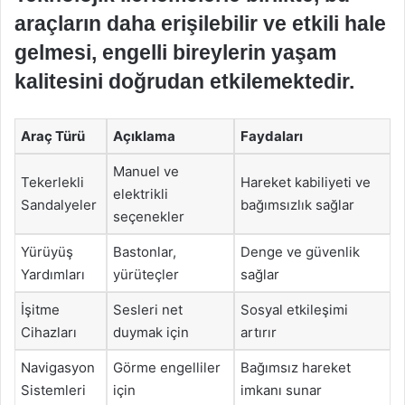
araçların daha erişilebilir ve etkili hale
gelmesi, engelli bireylerin yaşam
kalitesini doğrudan etkilemektedir.
Araç Türü
Açıklama
Faydaları
Manuel ve
Tekerlekli
Hareket kabiliyeti ve
elektrikli
Sandalyeler
bağımsızlık sağlar
seçenekler
Yürüyüş
Bastonlar,
Denge ve güvenlik
Yardımları
yürüteçler
sağlar
İşitme
Sesleri net
Sosyal etkileşimi
Cihazları
duymak için
artırır
Navigasyon
Görme engelliler
Bağımsız hareket
Sistemleri
için
imkanı sunar