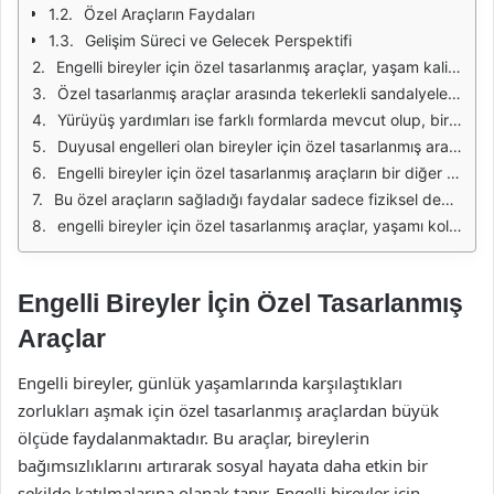
Özel Araçların Faydaları
Gelişim Süreci ve Gelecek Perspektifi
Engelli bireyler için özel tasarlanmış araçlar, yaşam kalitesini artırmak ve günlük yaşamda bağımsızlık sağlamak amacıyla geliştirilmektedir. Bu araçlar, fiziksel, zihinsel veya duyusal engelli bireylerin ihtiyaçlarına özel olarak tasarlanmıştır. Bu tür araçlar, yalnızca bireylerin hareket kabiliyetini artırmakla kalmaz, aynı zamanda sosyal hayata katılımlarını da teşvik eder. Engelli bireylerin kendine güveni ve bağımsızlığı, bu araçların etkin bir şekilde kullanılmasına bağlıdır.
Özel tasarlanmış araçlar arasında tekerlekli sandalyeler, yürüyüş yardımları, işitme cihazları ve görme engelliler için geliştirilen navigasyon sistemleri bulunmaktadır. Tekerlekli sandalyeler, hem manuel hem de elektrikli seçeneklerle sunulmaktadır. Elektrikli tekerlekli sandalyeler, kullanıcıların daha az fiziksel güç harcayarak hareket etmelerine olanak tanırken, manuel sandalyeler daha hafif ve taşınabilir seçenekler sunar.
Yürüyüş yardımları ise farklı formlarda mevcut olup, bireylerin denge ve güç kazanmasına yardımcı olmaktadır. Bastonlar, yürüteçler ve özel tasarlanmış yürüme aletleri, engelli bireylerin mobilitesini artırmak için kullanılmaktadır. Bu araçlar, yalnızca destek sağlamakla kalmaz, aynı zamanda bireylerin daha güvenli bir şekilde hareket etmelerine yardımcı olur.
Duyusal engelleri olan bireyler için özel tasarlanmış araçlar da büyük önem taşımaktadır. Örneğin, işitme cihazları, işitme kaybı olan bireylerin sesleri daha net bir şekilde duymalarına yardımcı olur. Aynı şekilde, görme engelliler için tasarlanan navigasyon sistemleri, bireylerin bağımsız bir şekilde hareket etmelerini sağlamak için geliştirilmiştir. Bu tür araçlar, teknolojinin sunduğu yeniliklerle sürekli olarak gelişmektedir.
Engelli bireyler için özel tasarlanmış araçların bir diğer önemli unsuru, kişiselleştirilebilirliktir. Her bireyin ihtiyaçları ve yaşam tarzı farklı olduğu için, bu araçların kullanıcıların özel gereksinimlerine göre uyarlanabilmesi gerekmektedir. Örneğin, tekerlekli sandalyelerin oturma pozisyonları, destek sistemleri ve aksesuarları, her bireyin konforunu ve ihtiyaçlarını karşılayacak şekilde tasarlanabilir.
Bu özel araçların sağladığı faydalar sadece fiziksel değil, aynı zamanda psikolojik ve sosyal boyutları da kapsamaktadır. Engelli bireylerin bağımsızlıklarını artırmak, onların özgüvenlerini yükseltir. Sosyal etkileşimlerde daha aktif hale gelmeleri, toplumla olan bağlarını güçlendirir. Bu durum, bireylerin genel yaşam kalitesini artırarak, daha tatmin edici bir hayat sürmelerine olanak tanır.
engelli bireyler için özel tasarlanmış araçlar, yaşamı kolaylaştıran ve bağımsızlığı artıran önemli unsurlardır. Bu araçların sürekli olarak geliştirilmesi ve çeşitlendirilmesi, engelli bireylerin ihtiyaçlarını karşılamak ve topluma daha fazla katılım sağlamaları açısından kritik öneme sahiptir. Teknolojik ilerlemelerle birlikte, bu araçların daha erişilebilir ve etkili hale gelmesi, engelli bireylerin yaşam kalitesini doğrudan etkilemektedir.
Engelli Bireyler İçin Özel Tasarlanmış
Araçlar
Engelli bireyler, günlük yaşamlarında karşılaştıkları
zorlukları aşmak için özel tasarlanmış araçlardan büyük
ölçüde faydalanmaktadır. Bu araçlar, bireylerin
bağımsızlıklarını artırarak sosyal hayata daha etkin bir
şekilde katılmalarına olanak tanır. Engelli bireyler için