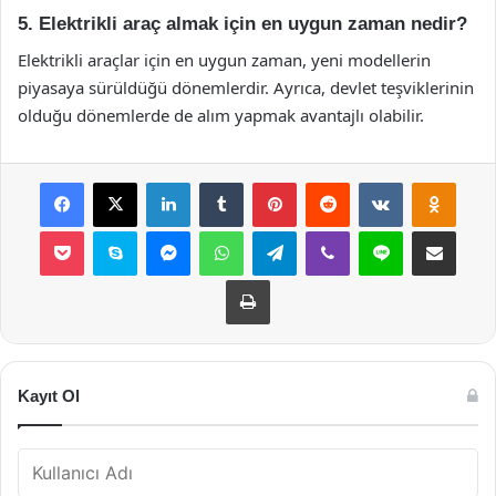
5. Elektrikli araç almak için en uygun zaman nedir?
Elektrikli araçlar için en uygun zaman, yeni modellerin
piyasaya sürüldüğü dönemlerdir. Ayrıca, devlet teşviklerinin
olduğu dönemlerde de alım yapmak avantajlı olabilir.
Facebook
X
LinkedIn
Tumblr
Pinterest
Reddit
VKontakte
Odnok
Pocket
Skype
Messenger
WhatsApp
Telegram
Viber
Line
E-Posta ile payla
Yazdır
Kayıt Ol