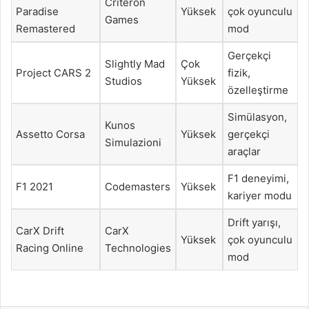
Criteron
Paradise
Yüksek
çok oyunculu
Games
Remastered
mod
Gerçekçi
Slightly Mad
Çok
Project CARS 2
fizik,
Studios
Yüksek
özelleştirme
Simülasyon,
Kunos
Assetto Corsa
Yüksek
gerçekçi
Simulazioni
araçlar
F1 deneyimi,
F1 2021
Codemasters
Yüksek
kariyer modu
Drift yarışı,
CarX Drift
CarX
Yüksek
çok oyunculu
Racing Online
Technologies
mod