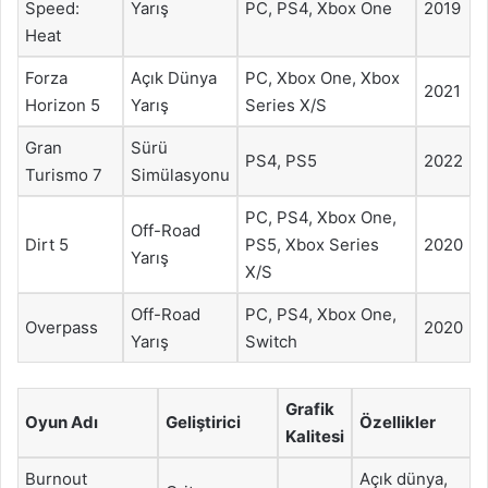
Speed:
Yarış
PC, PS4, Xbox One
2019
Heat
Forza
Açık Dünya
PC, Xbox One, Xbox
2021
Horizon 5
Yarış
Series X/S
Gran
Sürü
PS4, PS5
2022
Turismo 7
Simülasyonu
PC, PS4, Xbox One,
Off-Road
Dirt 5
PS5, Xbox Series
2020
Yarış
X/S
Off-Road
PC, PS4, Xbox One,
Overpass
2020
Yarış
Switch
Grafik
Oyun Adı
Geliştirici
Özellikler
Kalitesi
Burnout
Açık dünya,