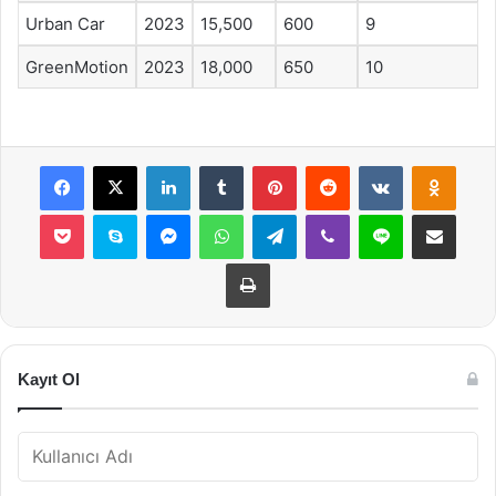
Urban Car
2023
15,500
600
9
GreenMotion
2023
18,000
650
10
Facebook
X
LinkedIn
Tumblr
Pinterest
Reddit
VKontakte
Odnok
Pocket
Skype
Messenger
WhatsApp
Telegram
Viber
Line
E-Posta ile payla
Yazdır
Kayıt Ol