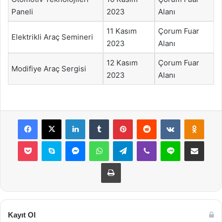
Paneli
2023
Alanı
11 Kasım
Çorum Fuar
Elektrikli Araç Semineri
2023
Alanı
12 Kasım
Çorum Fuar
Modifiye Araç Sergisi
2023
Alanı
Facebook
X
LinkedIn
Tumblr
Pinterest
Reddit
VKontakte
Odnok
Pocket
Skype
Messenger
WhatsApp
Telegram
Viber
Line
E-Posta ile payla
Yazdır
Kayıt Ol