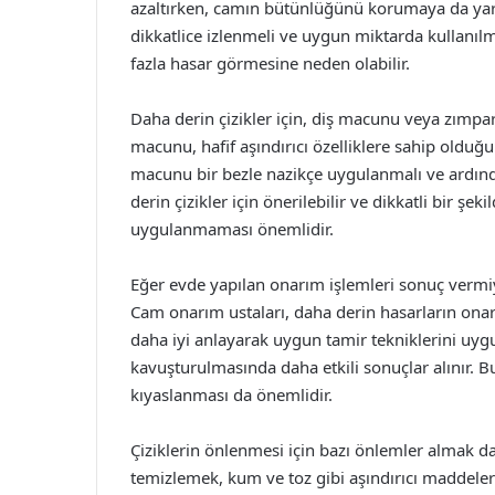
azaltırken, camın bütünlüğünü korumaya da yard
dikkatlice izlenmeli ve uygun miktarda kullanıl
fazla hasar görmesine neden olabilir.
Daha derin çizikler için, diş macunu veya zımpar
macunu, hafif aşındırıcı özelliklere sahip olduğund
macunu bir bezle nazikçe uygulanmalı ve ardında
derin çizikler için önerilebilir ve dikkatli bir şe
uygulanmaması önemlidir.
Eğer evde yapılan onarım işlemleri sonuç vermiy
Cam onarım ustaları, daha derin hasarların onar
daha iyi anlayarak uygun tamir tekniklerini uygu
kavuşturulmasında daha etkili sonuçlar alınır. 
kıyaslanması da önemlidir.
Çiziklerin önlenmesi için bazı önlemler almak da
temizlemek, kum ve toz gibi aşındırıcı maddeleri