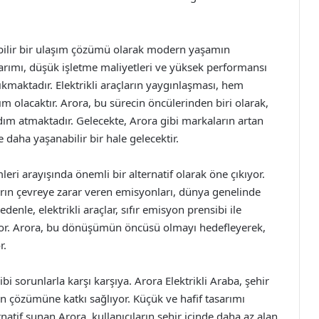
lebilir bir ulaşım çözümü olarak modern yaşamın
sarımı, düşük işletme maliyetleri ve yüksek performansı
çıkmaktadır. Elektrikli araçların yaygınlaşması, hem
m olacaktır. Arora, bu sürecin öncülerinden biri olarak,
adım atmaktadır. Gelecekte, Arora gibi markaların artan
e daha yaşanabilir bir hale gelecektir.
eri arayışında önemli bir alternatif olarak öne çıkıyor.
arın çevreye zarar veren emisyonları, dünya genelinde
 nedenle, elektrikli araçlar, sıfır emisyon prensibi ile
uyor. Arora, bu dönüşümün öncüsü olmayı hedefleyerek,
r.
 gibi sorunlarla karşı karşıya. Arora Elektrikli Araba, şehir
rın çözümüne katkı sağlıyor. Küçük ve hafif tasarımı
rnatif sunan Arora, kullanıcıların şehir içinde daha az alan