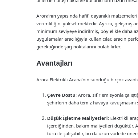
pillerden oluşmakta ve kullanıcıların uzun mesafe
Arora’nın yapısında hafif, dayanıklı malzemeleri
verimliliğini yükseltmektedir. Ayrıca, gelişmiş
minimum seviyeye indirilmiş, böylelikle daha az e
uygulamalar aracılığıyla kullanıcılar, aracın per
gerektiğinde şarj noktalarını bulabilirler.
Avantajları
Arora Elektrikli Araba’nın sunduğu birçok avant
Çevre Dostu
: Arora, sıfır emisyonla çalışt
şehirlerin daha temiz havaya kavuşmasını s
Düşük İşletme Maliyetleri
: Elektrikli ar
içerdiğinden, bakım maliyetleri düşüktür. A
türü ile çalışabilir, bu da uzun vadede öneml