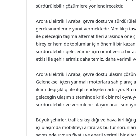
sürdürülebilir çözümlere yönlendirecektir.
Arora Elektrikli Araba, çevre dostu ve sürdürü
gereksinimlerine yanıt vermektedir. Yenilikçi ta
ile geleceğin taşıma alternatifleri arasında öne 
bireyler hem de toplumlar için önemli bir kazanı
sürdürülebilir geleceğimiz için umut verici bir 
etkisi ile şehirlerimiz daha temiz, daha verimli v
Arora Elektrikli Araba, çevre dostu ulaşım çözüml
Geleneksel içten yanmalı motorlara sahip araçl
iklim değişikliği ile ilgili endişeleri artırıyor. Bu
geleceğin ulaşım sisteminde kritik bir rol oyn
sürdürülebilir ve verimli bir ulaşım aracı sunuyo
Büyük şehirler, trafik sıkışıklığı ve hava kirliliği
içi ulaşımda mobiliteyi artırarak bu tür sorunla
sayesinde uygun fiyatlı ve enerji verimli bir alte