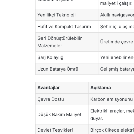
maliyetli çalışır.
Yenilikçi Teknoloji
Akıllı navigasyo
Hafif ve Kompakt Tasarım
Şehir içi ulaşım
Geri Dönüştürülebilir
Üretimde çevre d
Malzemeler
Şarj Kolaylığı
Yenilenebilir ene
Uzun Batarya Ömrü
Gelişmiş batarya
Avantajlar
Açıklama
Çevre Dostu
Karbon emisyonunu sı
Elektrikli araçlar, m
Düşük Bakım Maliyeti
duyar.
Devlet Teşvikleri
Birçok ülkede elektrik