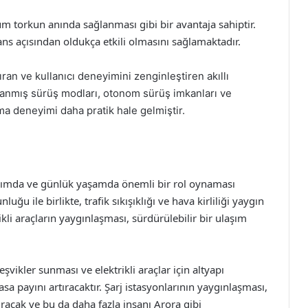
 tüm torkun anında sağlanması gibi bir avantaja sahiptir.
s açısından oldukça etkili olmasını sağlamaktadır.
rtıran ve kullanıcı deneyimini zenginleştiren akıllı
rlanmış sürüş modları, otonom sürüş imkanları ve
nma deneyimi daha pratik hale gelmiştir.
ulaşımda ve günlük yaşamda önemli bir rol oynaması
u ile birlikte, trafik sıkışıklığı ve hava kirliliği yaygın
kli araçların yaygınlaşması, sürdürülebilir bir ulaşım
şvikler sunması ve elektrikli araçlar için altyapı
sa payını artıracaktır. Şarj istasyonlarının yaygınlaşması,
ştıracak ve bu da daha fazla insanı Arora gibi