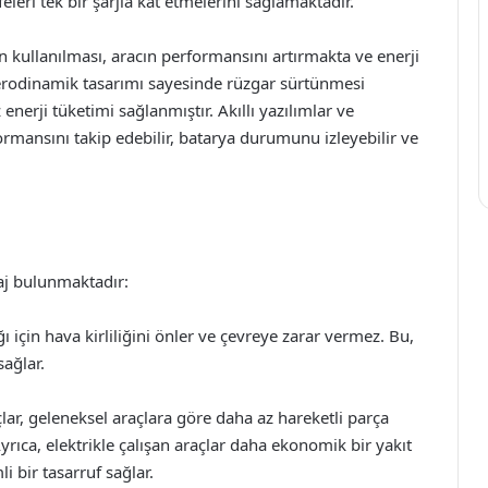
leri tek bir şarjla kat etmelerini sağlamaktadır.
n kullanılması, aracın performansını artırmakta ve enerji
 aerodinamik tasarımı sayesinde rüzgar sürtünmesi
nerji tüketimi sağlanmıştır. Akıllı yazılımlar ve
formansını takip edebilir, batarya durumunu izleyebilir ve
aj bulunmaktadır:
ığı için hava kirliliğini önler ve çevreye zarar vermez. Bu,
ağlar.
açlar, geleneksel araçlara göre daha az hareketli parça
yrıca, elektrikle çalışan araçlar daha ekonomik bir yakıt
i bir tasarruf sağlar.