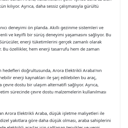
 kılıyor. Ayrıca, daha sessiz çalışmasıyla gürültü
anıcı deneyimi ön planda. Akıllı gezinme sistemleri ve
venli ve keyifli bir sürüş deneyimi yaşamasını sağlıyor. Bu
. Sürücüler, enerji tüketimlerini gerçek zamanlı olarak
ir. Bu özellikler, hem enerji tasarrufu hem de zaman
ım hedefleri doğrultusunda, Arora Elektrikli Araba’nın
ebilir enerji kaynakları ile şarj edilebilen bu araç,
 çevre dostu bir ulaşım alternatifi sağlıyor. Ayrıca,
üretim sürecinde çevre dostu malzemelerin kullanılması
an Arora Elektrikli Araba, düşük işletme maliyetleri ile
e dizel yakıtlara göre daha düşük olması, araba sahiplerini
e elektrikli araçlar için sağlanan teşvikler ve vergi