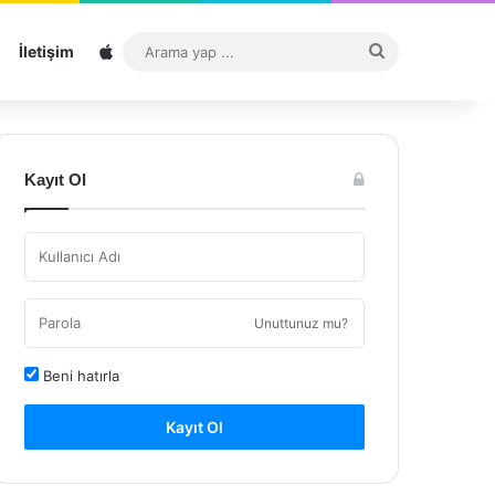
Sitemap
Arama
İletişim
yap
...
Kayıt Ol
Unuttunuz mu?
Beni hatırla
Kayıt Ol