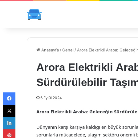
Anasayfa
/
Genel
/
Arora Elektrikli Araba: Geleceğ
Arora Elektrikli Ara
Sürdürülebilir Taş
Facebook
6 Eylül 2024
X
Arora Elektrikli Araba: Geleceğin Sürdürül
LinkedIn
Dünyanın karşı karşıya kaldığı en büyük sorunlar
Pinterest
sorunlarla mücadelede, ulaşım sektörü önemli bir