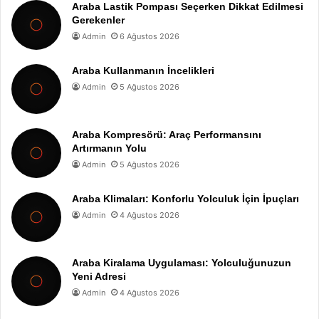
Araba Lastik Pompası Seçerken Dikkat Edilmesi
Gerekenler
Admin
6 Ağustos 2026
Araba Kullanmanın İncelikleri
Admin
5 Ağustos 2026
Araba Kompresörü: Araç Performansını
Artırmanın Yolu
Admin
5 Ağustos 2026
Araba Klimaları: Konforlu Yolculuk İçin İpuçları
Admin
4 Ağustos 2026
Araba Kiralama Uygulaması: Yolculuğunuzun
Yeni Adresi
Admin
4 Ağustos 2026