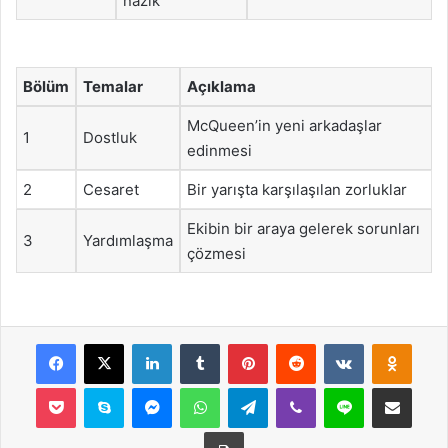
nazik
Bölüm
Temalar
Açıklama
McQueen’in yeni arkadaşlar
1
Dostluk
edinmesi
2
Cesaret
Bir yarışta karşılaşılan zorluklar
Ekibin bir araya gelerek sorunları
3
Yardımlaşma
çözmesi
Facebook
X
LinkedIn
Tumblr
Pinterest
Reddit
VKontakte
Odnok
Pocket
Skype
Messenger
WhatsApp
Telegram
Viber
Line
E-Posta ile payla
Yazdır