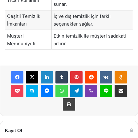
Ticari Kullanım
sunar.
Çeşitli Temizlik
İç ve dış temizlik için farklı
İmkanları
seçenekler sağlar.
Müşteri
Etkin temizlik ile müşteri sadakati
Memnuniyeti
artırır.
Facebook
X
LinkedIn
Tumblr
Pinterest
Reddit
VKontakte
Odnok
Pocket
Skype
Messenger
WhatsApp
Telegram
Viber
Line
E-Posta ile payla
Yazdır
Kayıt Ol