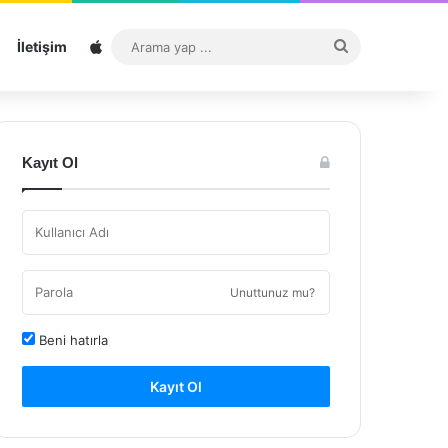
Sitemap
Arama
İletişim
yap
...
Kayıt Ol
Unuttunuz mu?
Beni hatırla
Kayıt Ol