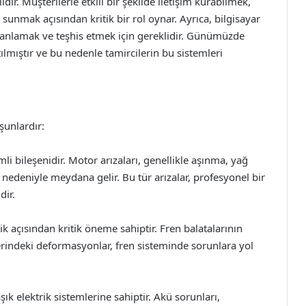
idir. Müşterilerle etkili bir şekilde iletişim kurabilmek,
sunmak açısından kritik bir rol oynar. Ayrıca, bilgisayar
ni anlamak ve teşhis etmek için gereklidir. Günümüzde
tılmıştır ve bu nedenle tamircilerin bu sistemleri
şunlardır:
li bileşenidir. Motor arızaları, genellikle aşınma, yağ
nedeniyle meydana gelir. Bu tür arızalar, profesyonel bir
dir.
k açısından kritik öneme sahiptir. Fren balatalarının
klerindeki deformasyonlar, fren sisteminde sorunlara yol
ık elektrik sistemlerine sahiptir. Akü sorunları,