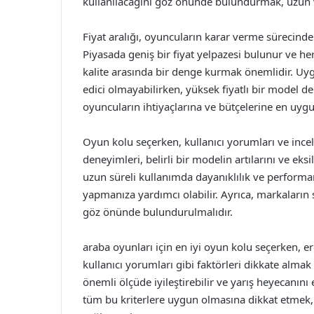
kullanılacağını göz önünde bulundurmak, uzun v
Fiyat aralığı, oyuncuların karar verme sürecinde
Piyasada geniş bir fiyat yelpazesi bulunur ve he
kalite arasında bir denge kurmak önemlidir. Uyg
edici olmayabilirken, yüksek fiyatlı bir model 
oyuncuların ihtiyaçlarına ve bütçelerine en uyg
Oyun kolu seçerken, kullanıcı yorumları ve incel
deneyimleri, belirli bir modelin artılarını ve eksi
uzun süreli kullanımda dayanıklılık ve performa
yapmanıza yardımcı olabilir. Ayrıca, markaların
göz önünde bulundurulmalıdır.
araba oyunları için en iyi oyun kolu seçerken, e
kullanıcı yorumları gibi faktörleri dikkate alm
önemli ölçüde iyileştirebilir ve yarış heyecanını
tüm bu kriterlere uygun olmasına dikkat etme