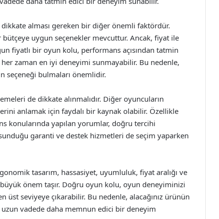
adede daha tatmin edici bir deneyim sunabilir.
 dikkate alması gereken bir diğer önemli faktördür.
r bütçeye uygun seçenekler mevcuttur. Ancak, fiyat ile
un fiyatlı bir oyun kolu, performans açısından tatmin
de her zaman en iyi deneyimi sunmayabilir. Bu nedenle,
un seçeneği bulmaları önemlidir.
emeleri de dikkate alınmalıdır. Diğer oyuncuların
lerini anlamak için faydalı bir kaynak olabilir. Özellikle
ns konularında yapılan yorumlar, doğru tercihi
 sunduğu garanti ve destek hizmetleri de seçim yaparken
rgonomik tasarım, hassasiyet, uyumluluk, fiyat aralığı ve
ak büyük önem taşır. Doğru oyun kolu, oyun deneyiminizi
 en üst seviyeye çıkarabilir. Bu nedenle, alacağınız ürünün
k, uzun vadede daha memnun edici bir deneyim