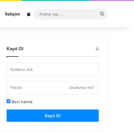
Sitemap
Arama
İletişim
yap
...
Kayıt Ol
Unuttunuz mu?
Beni hatırla
Kayıt Ol