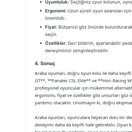
Uyumluluk:
Seçtiğiniz oyun kolunun, oyn
Ergonomi:
Uzun süreli oyun seansları için
önemlidir.
Fiyat:
Bütçenizi göz önünde bulundurarak, 
seçin.
Özellikler:
Geri bildirim, ayarlanabilir peda
deneyiminizi zenginleştirebilir.
4. Sonuç
Araba oyunları, doğru oyun kolu ile daha keyifl
GT**, **Fanatec CSL Elite** ve **Hori Racing 
profesyonel oyuncular için mükemmel alternati
ergonomi, fiyat ve özellikler gibi unsurları gö
yardımcı olacaktır. Unutmayın ki, doğru ekipman 
Araba oyunları, oyunculara heyecan dolu bir 
deneyimi daha da keyifli hale getirebilir. Oyun
bir rol oynar. Bu nedenle, en iyi oyun kolu seçe