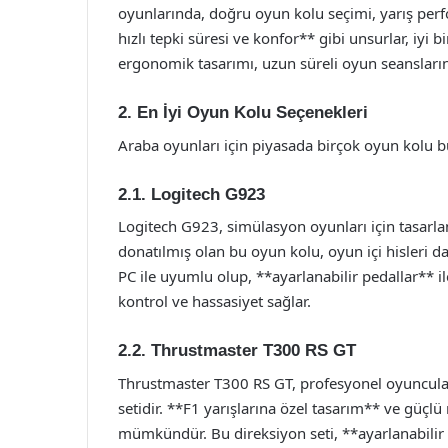
oyunlarında, doğru oyun kolu seçimi, yarış perf
hızlı tepki süresi ve konfor** gibi unsurlar, iyi
ergonomik tasarımı, uzun süreli oyun seansların
2. En İyi Oyun Kolu Seçenekleri
Araba oyunları için piyasada birçok oyun kolu bu
2.1. Logitech G923
Logitech G923, simülasyon oyunları için tasarlan
donatılmış olan bu oyun kolu, oyun içi hisleri d
PC ile uyumlu olup, **ayarlanabilir pedallar** ile
kontrol ve hassasiyet sağlar.
2.2. Thrustmaster T300 RS GT
Thrustmaster T300 RS GT, profesyonel oyuncular 
setidir. **F1 yarışlarına özel tasarım** ve güçl
mümkündür. Bu direksiyon seti, **ayarlanabilir d