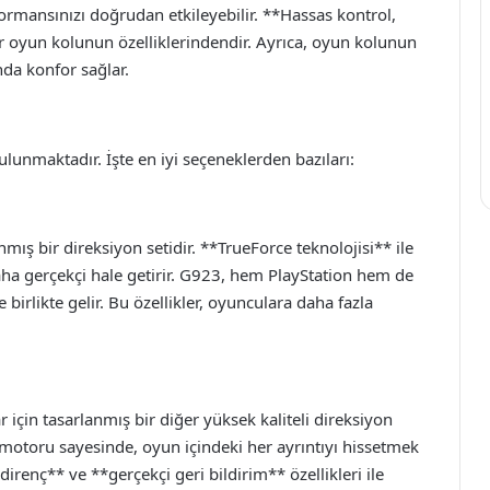
ormansınızı doğrudan etkileyebilir. **Hassas kontrol,
 bir oyun kolunun özelliklerindendir. Ayrıca, oyun kolunun
da konfor sağlar.
lunmaktadır. İşte en iyi seçeneklerden bazıları:
mış bir direksiyon setidir. **TrueForce teknolojisi** ile
aha gerçekçi hale getirir. G923, hem PlayStation hem de
 birlikte gelir. Bu özellikler, oyunculara daha fazla
için tasarlanmış bir diğer yüksek kaliteli direksiyon
ü motoru sayesinde, oyun içindeki her ayrıntıyı hissetmek
irenç** ve **gerçekçi geri bildirim** özellikleri ile