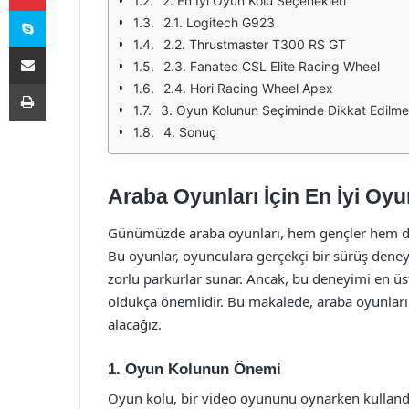
2. En İyi Oyun Kolu Seçenekleri
Skype
2.1. Logitech G923
2.2. Thrustmaster T300 RS GT
E-Posta ile paylaş
2.3. Fanatec CSL Elite Racing Wheel
Yazdır
2.4. Hori Racing Wheel Apex
3. Oyun Kolunun Seçiminde Dikkat Edilme
4. Sonuç
Araba Oyunları İçin En İyi Oy
Günümüzde araba oyunları, hem gençler hem de y
Bu oyunlar, oyunculara gerçekçi bir sürüş dene
zorlu parkurlar sunar. Ancak, bu deneyimi en 
oldukça önemlidir. Bu makalede, araba oyunları i
alacağız.
1. Oyun Kolunun Önemi
Oyun kolu, bir video oyununu oynarken kullandığ