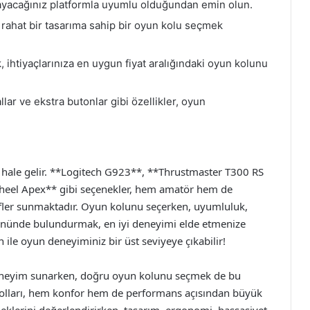
ayacağınız platformla uyumlu olduğundan emin olun.
 rahat bir tasarıma sahip bir oyun kolu seçmek
ihtiyaçlarınıza en uygun fiyat aralığındaki oyun kolunu
llar ve ekstra butonlar gibi özellikler, oyun
i hale gelir. **Logitech G923**, **Thrustmaster T300 RS
Wheel Apex** gibi seçenekler, hem amatör hem de
fler sunmaktadır. Oyun kolunu seçerken, uyumluluk,
z önünde bulundurmak, en iyi deneyimi elde etmenize
ile oyun deneyiminiz bir üst seviyeye çıkabilir!
deneyim sunarken, doğru oyun kolunu seçmek de bu
 kolları, hem konfor hem de performans açısından büyük
neklerini değerlendirirken, tasarım, ergonomi, hassasiyet