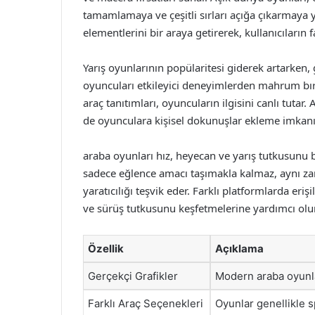
tamamlamaya ve çeşitli sırları açığa çıkarmaya y
elementlerini bir araya getirerek, kullanıcıların
Yarış oyunlarının popülaritesi giderek artarken, g
oyuncuları etkileyici deneyimlerden mahrum bıra
araç tanıtımları, oyuncuların ilgisini canlı tutar.
de oyunculara kişisel dokunuşlar ekleme imkanı 
araba oyunları hız, heyecan ve yarış tutkusunu b
sadece eğlence amacı taşımakla kalmaz, aynı za
yaratıcılığı teşvik eder. Farklı platformlarda eri
ve sürüş tutkusunu keşfetmelerine yardımcı olur
Özellik
Açıklama
Gerçekçi Grafikler
Modern araba oyunla
Farklı Araç Seçenekleri
Oyunlar genellikle sp