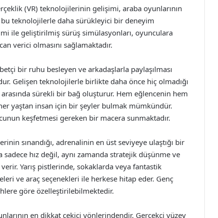
erçeklik (VR) teknolojilerinin gelişimi, araba oyunlarının
 bu teknolojilerle daha sürükleyici bir deneyim
mi ile geliştirilmiş sürüş simülasyonları, oyunculara
ecan verici olmasını sağlamaktadır.
betçi bir ruhu besleyen ve arkadaşlarla paylaşılması
ur. Gelişen teknolojilerle birlikte daha önce hiç olmadığı
 arasında sürekli bir bağ oluşturur. Hem eğlencenin hem
her yaştan insan için bir şeyler bulmak mümkündür.
ncunun keşfetmesi gereken bir macera sunmaktadır.
inin sınandığı, adrenalinin en üst seviyeye ulaştığı bir
a sadece hız değil, aynı zamanda stratejik düşünme ve
verir. Yarış pistlerinde, sokaklarda veya fantastik
leri ve araç seçenekleri ile herkese hitap eder. Genç
ihlere göre özelleştirilebilmektedir.
nlarının en dikkat çekici yönlerindendir. Gerçekçi yüzey