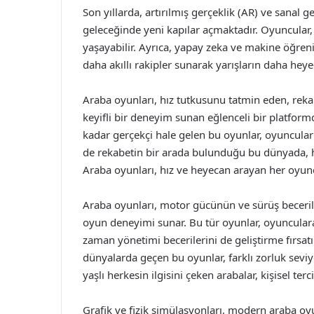
Son yıllarda, artırılmış gerçeklik (AR) ve sanal g
geleceğinde yeni kapılar açmaktadır. Oyuncular,
yaşayabilir. Ayrıca, yapay zeka ve makine öğreni
daha akıllı rakipler sunarak yarışların daha hey
Araba oyunları, hız tutkusunu tatmin eden, reka
keyifli bir deneyim sunan eğlenceli bir platformd
kadar gerçekçi hale gelen bu oyunlar, oyuncular
de rekabetin bir arada bulunduğu bu dünyada, 
Araba oyunları, hız ve heyecan arayan her oyu
Araba oyunları, motor gücünün ve sürüş beceriler
oyun deneyimi sunar. Bu tür oyunlar, oyuncular
zaman yönetimi becerilerini de geliştirme fırsatı 
dünyalarda geçen bu oyunlar, farklı zorluk seviye
yaşlı herkesin ilgisini çeken arabalar, kişisel terc
Grafik ve fizik simülasyonları, modern araba oyu