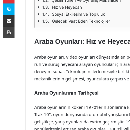
Çeşitli Türleri ve Oynanış Mekanikleri
Skype
Hız ve Heyecan
Sosyal Etkileşim ve Topluluk
E-Posta ile paylaş
Gelecek Vaat Eden Teknolojiler
Yazdır
Araba Oyunları: Hız ve Heyec
Araba oyunları, video oyunları dünyasında en pop
ruh ve sürüş heyecanı arayan oyuncular için ara
deneyim sunar. Teknolojinin ilerlemesiyle birlikte
mekaniklerinin gelişmesi, oyunculara çarpıcı ve
Araba Oyunlarının Tarihçesi
Araba oyunlarının kökeni 1970’lerin sonlarına ka
Trak 10", oyun dünyasında otomobil yarışlarını 
geliştikçe, yarış oyunları da evrim geçirmiştir. 
popülaritesini artıran araba oyunları, 2000’li y