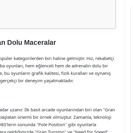
an Dolu Maceralar
üler kategorilerden biri haline gelmiştir. Hız, rekabetçi
ba oyunları, hem eğlenceli hem de adrenalin dolu bir
, bu oyunların grafik kalitesi, fizik kuralları ve oynanış
 gerçekçi bir deneyim yaşatmaktadır.
dar uzanır. İlk basit arcade oyunlarından biri olan "Gran
başlatan önemli bir örnek olmuştur. Zamanla, teknoloji
1980’lerin sonunda "Pole Position" gibi oyunlarla
ıllara geldiğimizde "Gran Turismo" ve "Need for Speed"