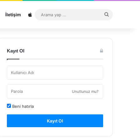
Sitemap
Arama
İletişim
yap
...
Kayıt Ol
Unuttunuz mu?
Beni hatırla
Kayıt Ol