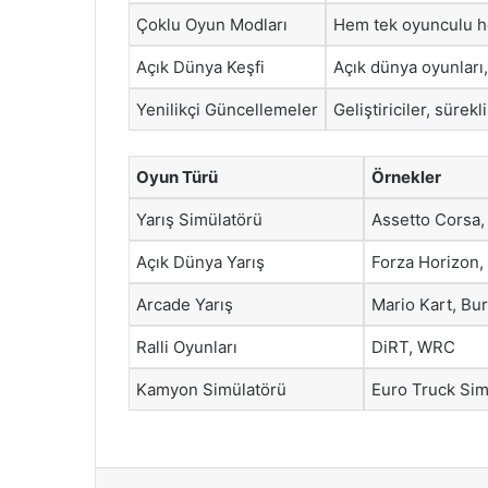
Çoklu Oyun Modları
Hem tek oyunculu he
Açık Dünya Keşfi
Açık dünya oyunları,
Yenilikçi Güncellemeler
Geliştiriciler, sürekl
Oyun Türü
Örnekler
Yarış Simülatörü
Assetto Corsa,
Açık Dünya Yarış
Forza Horizon,
Arcade Yarış
Mario Kart, Bu
Ralli Oyunları
DiRT, WRC
Kamyon Simülatörü
Euro Truck Sim