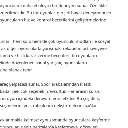
i, oyunculara daha etkileyici bir deneyim sunar. Özellikle
azgeçilmezdir. Bu tür oyunlar, gerçek hayat deneyimini en
oyuncuların hız ve kontrol becerilerini geliştirmelerine
nları, hem solo hem de çok oyunculu modları ile sosyal
larak diğer oyuncularla yarışmak, rekabetin üst seviyeye
nlama ve hızlı karar verme becerileri, bu oyunların
inde düzenlenen sanal yarışlar, oyuncuların
ına olanak tanır.
 araç yelpazesi sunar. Spor arabalarından klasik
 kadar pek çok seçenek mevcuttur. Her aracın sürüş
ın oyun içindeki deneyimlerini etkiler. Bu çeşitlilik,
eçmelerini ve stratejilerini geliştirmelerini sağlar.
odaklanmakla kalmaz; aynı zamanda oyunculara keşfetme
 oyuncuları geniş haritalarda keşfetmeye, görevleri