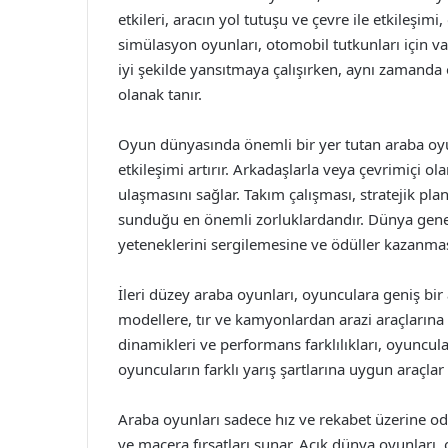
etkileri, aracın yol tutuşu ve çevre ile etkileşim
simülasyon oyunları, otomobil tutkunları için v
iyi şekilde yansıtmaya çalışırken, aynı zamanda 
olanak tanır.
Oyun dünyasında önemli bir yer tutan araba oyu
etkileşimi artırır. Arkadaşlarla veya çevrimiçi o
ulaşmasını sağlar. Takım çalışması, stratejik pla
sunduğu en önemli zorluklardandır. Dünya genel
yeteneklerini sergilemesine ve ödüller kazanmas
İleri düzey araba oyunları, oyunculara geniş bir
modellere, tır ve kamyonlardan arazi araçlarına
dinamikleri ve performans farklılıkları, oyuncular
oyuncuların farklı yarış şartlarına uygun araçlar s
Araba oyunları sadece hız ve rekabet üzerine 
ve macera fırsatları sunar. Açık dünya oyunları,