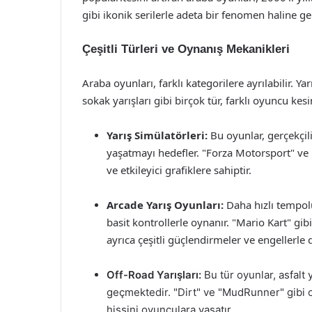
gibi ikonik serilerle adeta bir fenomen haline gel
Çeşitli Türleri ve Oynanış Mekanikleri
Araba oyunları, farklı kategorilere ayrılabilir. Yar
sokak yarışları gibi birçok tür, farklı oyuncu kes
Yarış Simülatörleri:
Bu oyunlar, gerçekçil
yaşatmayı hedefler. "Forza Motorsport" ve 
ve etkileyici grafiklere sahiptir.
Arcade Yarış Oyunları:
Daha hızlı tempolu
basit kontrollerle oynanır. "Mario Kart" gib
ayrıca çeşitli güçlendirmeler ve engellerle 
Off-Road Yarışları:
Bu tür oyunlar, asfalt 
geçmektedir. "Dirt" ve "MudRunner" gibi 
hissini oyunculara yaşatır.