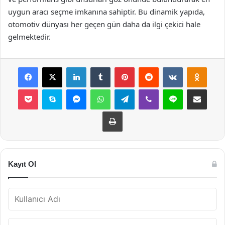
uygun aracı seçme imkanına sahiptir. Bu dinamik yapıda,
otomotiv dünyası her geçen gün daha da ilgi çekici hale
gelmektedir.
Facebook
X
LinkedIn
Tumblr
Pinterest
Reddit
VKontakte
Odnok
Pocket
Skype
Messenger
WhatsApp
Telegram
Viber
Line
E-Posta ile payla
Yazdır
Kayıt Ol