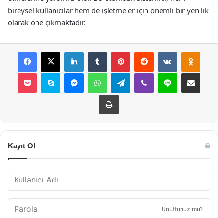
bireysel kullanıcılar hem de işletmeler için önemli bir yenilik
olarak öne çıkmaktadır.
Facebook
X
LinkedIn
Tumblr
Pinterest
Reddit
VKontakte
Odnok
Pocket
Skype
Messenger
WhatsApp
Telegram
Viber
Line
E-Posta ile payla
Yazdır
Kayıt Ol
Unuttunuz mu?