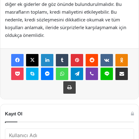
diğer ek giderler de göz önünde bulundurulmalıdır. Bu
masrafların toplamı, kredi maliyetini etkileyebilir. Bu
nedenle, kredi sözleşmesini dikkatlice okumak ve tüm
koşulları anlamak, ileride sürprizlerle karşılaşmamak için
oldukça önemlidir.
Facebook
X
LinkedIn
Tumblr
Pinterest
Reddit
VKontakte
Odnok
Pocket
Skype
Messenger
WhatsApp
Telegram
Viber
Line
E-Posta ile payla
Yazdır
Kayıt Ol