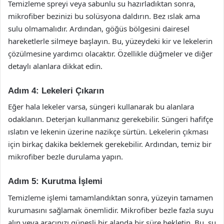
Temizleme spreyi veya sabunlu su hazırladıktan sonra,
mikrofiber bezinizi bu solüsyona daldırın. Bez ıslak ama
sulu olmamalıdır. Ardından, göğüs bölgesini dairesel
hareketlerle silmeye başlayın. Bu, yüzeydeki kir ve lekelerin
çözülmesine yardımcı olacaktır. Özellikle düğmeler ve diğer
detaylı alanlara dikkat edin.
Adım 4: Lekeleri Çıkarın
Eğer hala lekeler varsa, süngeri kullanarak bu alanlara
odaklanın. Deterjan kullanmanız gerekebilir. Süngeri hafifçe
ıslatın ve lekenin üzerine nazikçe sürtün. Lekelerin çıkması
için birkaç dakika beklemek gerekebilir. Ardından, temiz bir
mikrofiber bezle durulama yapın.
Adım 5: Kurutma İşlemi
Temizleme işlemi tamamlandıktan sonra, yüzeyin tamamen
kurumasını sağlamak önemlidir. Mikrofiber bezle fazla suyu
alın veya aracınızı güneşli bir alanda bir süre bekletin. Bu, su