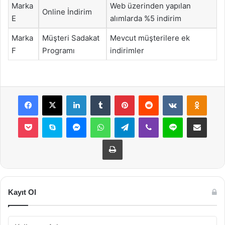
Marka
Web üzerinden yapılan
Online İndirim
E
alımlarda %5 indirim
Marka
Müşteri Sadakat
Mevcut müşterilere ek
F
Programı
indirimler
Facebook
X
LinkedIn
Tumblr
Pinterest
Reddit
VKontakte
Odnok
Pocket
Skype
Messenger
WhatsApp
Telegram
Viber
Line
E-Posta ile payla
Yazdır
Kayıt Ol