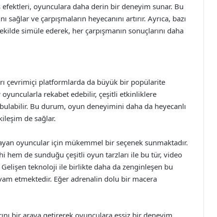
es efektleri, oyunculara daha derin bir deneyim sunar. Bu
 sağlar ve çarpışmaların heyecanını artırır. Ayrıca, bazı
r şekilde simüle ederek, her çarpışmanın sonuçlarını daha
rı çevrimiçi platformlarda da büyük bir popülarite
yuncularla rekabet edebilir, çeşitli etkinliklere
nsı bulabilir. Bu durum, oyun deneyimini daha da heyecanlı
kileşim de sağlar.
arayan oyuncular için mükemmel bir seçenek sunmaktadır.
hem de sunduğu çeşitli oyun tarzları ile bu tür, video
Gelişen teknoloji ile birlikte daha da zenginleşen bu
am etmektedir. Eğer adrenalin dolu bir macera
ını bir araya getirerek oyunculara eşsiz bir deneyim