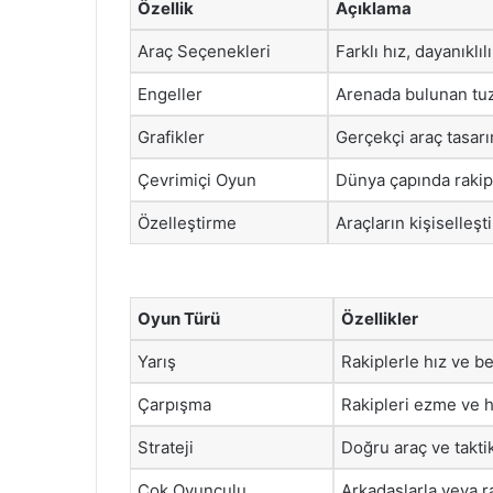
Özellik
Açıklama
Araç Seçenekleri
Farklı hız, dayanıklıl
Engeller
Arenada bulunan tuz
Grafikler
Gerçekçi araç tasarı
Çevrimiçi Oyun
Dünya çapında rakip
Özelleştirme
Araçların kişiselleşt
Oyun Türü
Özellikler
Yarış
Rakiplerle hız ve be
Çarpışma
Rakipleri ezme ve 
Strateji
Doğru araç ve takti
Çok Oyunculu
Arkadaşlarla veya 