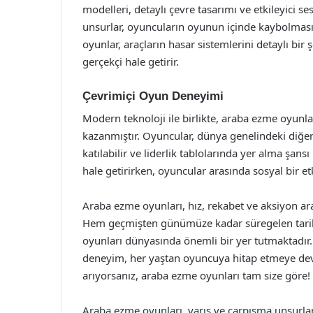
modelleri, detaylı çevre tasarımı ve etkileyici s
unsurlar, oyuncuların oyunun içinde kaybolmasını
oyunlar, araçların hasar sistemlerini detaylı bi
gerçekçi hale getirir.
Çevrimiçi Oyun Deneyimi
Modern teknoloji ile birlikte, araba ezme oyunla
kazanmıştır. Oyuncular, dünya genelindeki diğer o
katılabilir ve liderlik tablolarında yer alma şa
hale getirirken, oyuncular arasında sosyal bir et
Araba ezme oyunları, hız, rekabet ve aksiyon 
Hem geçmişten günümüze kadar süregelen tarihi 
oyunları dünyasında önemli bir yer tutmaktadır. 
deneyim, her yaştan oyuncuya hitap etmeye dev
arıyorsanız, araba ezme oyunları tam size göre!
Araba ezme oyunları, yarış ve çarpışma unsurlar