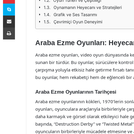
Oyun Türleri ve Çeşitliliği
Skype
Oynamanın Heyecanı ve Stratejileri
Grafik ve Ses Tasarımı
E-Posta ile paylaş
Çevrimiçi Oyun Deneyimi
Yazdır
Araba Ezme Oyunları: Heyeca
Araba ezme oyunları, video oyun dünyasında ke
sunan bir türdür. Bu oyunlar, sürücülere kontrol 
çarpışma yoluyla etkisiz hale getirme fırsatı tanı
bu oyunlar, hem rekabetçi hem de eğlenceli bir a
Araba Ezme Oyunlarının Tarihçesi
Araba ezme oyunlarının kökleri, 1970’lerin sonla
oyunları, oyunculara araçlarıyla birbirleriyle ç
daha karmaşık ve görsel olarak etkileyici hale ge
başında, “Destruction Derby” ve “Twisted Metal” 
oyuncuların birbirleriyle mücadele etmesine ve a