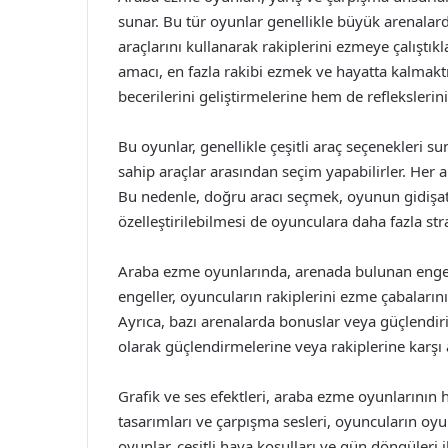
sunar. Bu tür oyunlar genellikle büyük arenalard
araçlarını kullanarak rakiplerini ezmeye çalıştı
amacı, en fazla rakibi ezmek ve hayatta kalmakt
becerilerini geliştirmelerine hem de reflekslerin
Bu oyunlar, genellikle çeşitli araç seçenekleri sun
sahip araçlar arasından seçim yapabilirler. Her a
Bu nedenle, doğru aracı seçmek, oyunun gidişatı
özelleştirilebilmesi de oyunculara daha fazla stra
Araba ezme oyunlarında, arenada bulunan engell
engeller, oyuncuların rakiplerini ezme çabalarını
Ayrıca, bazı arenalarda bonuslar veya güçlendiric
olarak güçlendirmelerine veya rakiplerine karşı 
Grafik ve ses efektleri, araba ezme oyunlarının 
tasarımları ve çarpışma sesleri, oyuncuların oyun
oyunlar, çeşitli hava koşulları ve gün döngüler