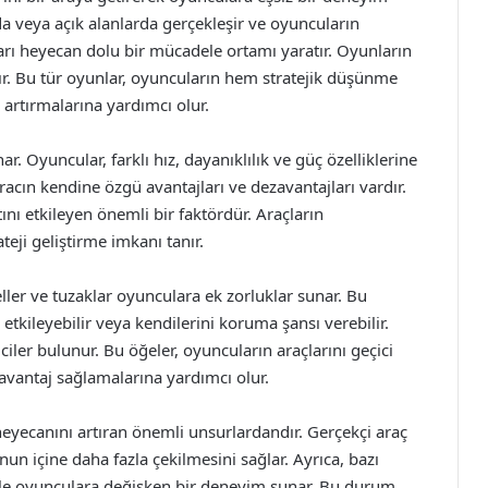
a veya açık alanlarda gerçekleşir ve oyuncuların
kları heyecan dolu bir mücadele ortamı yaratır. Oyunların
ır. Bu tür oyunlar, oyuncuların hem stratejik düşünme
i artırmalarına yardımcı olur.
ar. Oyuncular, farklı hız, dayanıklılık ve güç özelliklerine
racın kendine özgü avantajları ve dezavantajları vardır.
nı etkileyen önemli bir faktördür. Araçların
teji geliştirme imkanı tanır.
er ve tuzaklar oyunculara ek zorluklar sunar. Bu
 etkileyebilir veya kendilerini koruma şansı verebilir.
iler bulunur. Bu öğeler, oyuncuların araçlarını geçici
avantaj sağlamalarına yardımcı olur.
heyecanını artıran önemli unsurlardandır. Gerçekçi araç
un içine daha fazla çekilmesini sağlar. Ayrıca, bazı
i ile oyunculara değişken bir deneyim sunar. Bu durum,