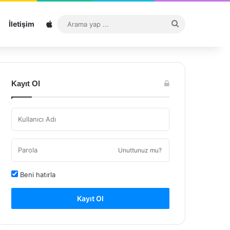
Sitemap
Arama
İletişim
yap
...
Kayıt Ol
Unuttunuz mu?
Beni hatırla
Kayıt Ol