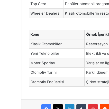
Top Gear
Popüler otomobil programı,
Wheeler Dealers
Klasik otomobillerin rest
Konu
Örnek İçerikl
Klasik Otomobiller
Restorasyon s
Yeni Teknolojiler
Elektrikli ve
Motor Sporları
Yarışlar ve ilg
Otomotiv Tarihi
Farklı döneml
Otomotiv Endüstrisi
Şirket stratej
Facebook
X
LinkedIn
Tumblr
Pintere