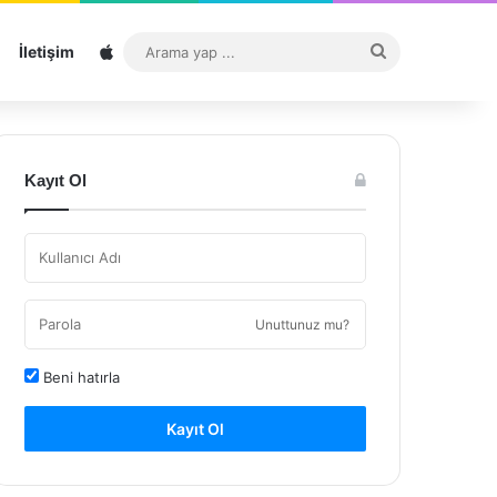
Sitemap
Arama
İletişim
yap
...
Kayıt Ol
Unuttunuz mu?
Beni hatırla
Kayıt Ol