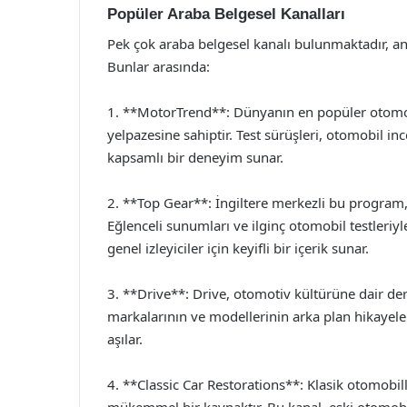
Popüler Araba Belgesel Kanalları
Pek çok araba belgesel kanalı bulunmaktadır, an
Bunlar arasında:
1. **MotorTrend**: Dünyanın en popüler otomoti
yelpazesine sahiptir. Test sürüşleri, otomobil ince
kapsamlı bir deneyim sunar.
2. **Top Gear**: İngiltere merkezli bu program,
Eğlenceli sunumları ve ilginç otomobil testleri
genel izleyiciler için keyifli bir içerik sunar.
3. **Drive**: Drive, otomotiv kültürüne dair der
markalarının ve modellerinin arka plan hikayele
aşılar.
4. **Classic Car Restorations**: Klasik otomobill
mükemmel bir kaynaktır. Bu kanal, eski otomob