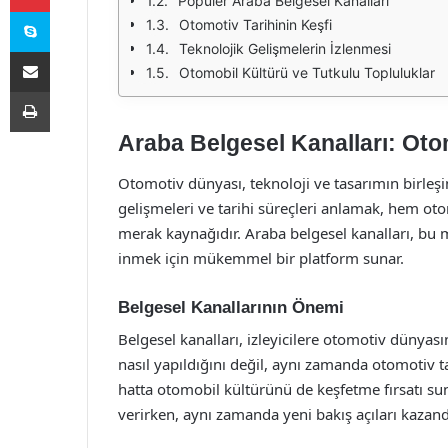
Popüler Araba Belgesel Kanalları
Skype
Otomotiv Tarihinin Keşfi
Teknolojik Gelişmelerin İzlenmesi
E-Posta ile paylaş
Otomobil Kültürü ve Tutkulu Topluluklar
Yazdır
Araba Belgesel Kanalları: Ot
Otomotiv dünyası, teknoloji ve tasarımın birleş
gelişmeleri ve tarihi süreçleri anlamak, hem oto
merak kaynağıdır. Araba belgesel kanalları, bu 
inmek için mükemmel bir platform sunar.
Belgesel Kanallarının Önemi
Belgesel kanalları, izleyicilere otomotiv dünyasın
nasıl yapıldığını değil, aynı zamanda otomotiv ta
hatta otomobil kültürünü de keşfetme fırsatı sunar
verirken, aynı zamanda yeni bakış açıları kazandı