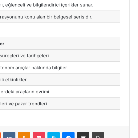
 eğlenceli ve bilgilendirici içerikler sunar.
orasyonunu konu alan bir belgesel serisidir.
er
üreçleri ve tarihçeleri
 otonom araçlar hakkında bilgiler
ili etkinlikler
erdeki araçların evrimi
ileri ve pazar trendleri
st
Reddit
VKontakte
Odnoklassniki
Pocket
Skype
Messenger
E-Posta ile paylaş
Yazdır