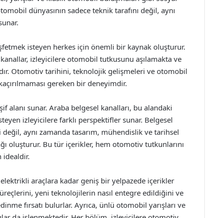
e otomobil dünyasının sadece teknik tarafını değil, aynı
sunar.
şfetmek isteyen herkes için önemli bir kaynak oluşturur.
 kanallar, izleyicilere otomobil tutkusunu aşılamakta ve
dır. Otomotiv tarihini, teknolojik gelişmeleri ve otomobil
 kaçırılmaması gereken bir deneyimdir.
if alanı sunar. Araba belgesel kanalları, bu alandaki
teyen izleyicilere farklı perspektifler sunar. Belgesel
ni değil, aynı zamanda tasarım, mühendislik ve tarihsel
ağı oluşturur. Bu tür içerikler, hem otomotiv tutkunlarını
 idealdir.
lektrikli araçlara kadar geniş bir yelpazede içerikler
süreçlerini, yeni teknolojilerin nasıl entegre edildiğini ve
inme fırsatı bulurlar. Ayrıca, ünlü otomobil yarışları ve
nular da işlenmektedir. Her bölüm, izleyicilere otomotiv