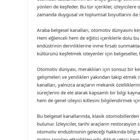
yönleri de keşfeder. Bu tür içerikler, izleyiciler
zamanda duygusal ve toplumsal boyutlarını da 
Araba belgesel kanalları, otomotiv dünyasını ke
Hem eğlenceli hem de eğitici içeriklerle dolu bu
endüstrinin derinliklerine inme fırsatı sunmakta
kültürünü keşfetmek isteyenler için belgeseller,
Otomotiv dünyası, meraklıları için sonsuz bir keş
gelişmeleri ve yenilikleri yakından takip etmek is
kanalları, yalnızca araçların mekanik özellikleri
süreçlerini de ele alarak kapsamlı bir bilgi kayn
hem de genel izleyici kitlesini bilgilendirmek için
Bu belgesel kanallarında, klasik otomobillerden e
bulunur. İzleyiciler, tarihi araçların restorasyon 
otomotiv endüstrisinin geleceği hakkında bilgi ed
motor sporları etkinlikleri gibi dikkat çekici ko