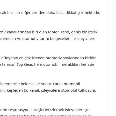
cak bazıları diğerlerinden daha fazla dikkat çekmektedir.
v kanallarından biri olan MotorTrend, geniş bir içerik
lemeleri ve otomotiv tarihi belgeselleri ile izleyicilere
 dünyanın en çok izlenen otomotiv şovlarından biridir.
yle tanınan Top Gear, hem otomobil meraklıları hem de
inlemesine belgeseller sunar. Farklı otomobil
rini keşfeden bu kanal, izleyicilere otomobil tutkusunu
erin restorasyon süreçlerini izlemek isteyenler için
illeri yeniden hayata döndürme sürecini adım adım