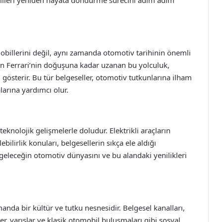
billerini değil, aynı zamanda otomotiv tarihinin önemli
en Ferrari’nin doğuşuna kadar uzanan bu yolculuk,
i gösterir. Bu tür belgeseller, otomotiv tutkunlarına ilham
arına yardımcı olur.
teknolojik gelişmelerle doludur. Elektrikli araçların
bilirlik konuları, belgesellerin sıkça ele aldığı
, geleceğin otomotiv dünyasını ve bu alandaki yenilikleri
anda bir kültür ve tutku nesnesidir. Belgesel kanalları,
ler, yarışlar ve klasik otomobil buluşmaları gibi sosyal