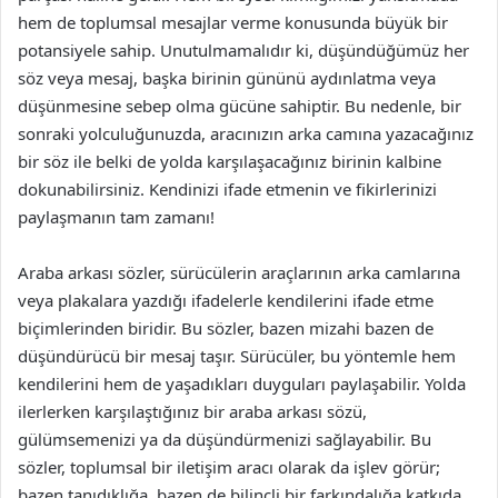
hem de toplumsal mesajlar verme konusunda büyük bir
potansiyele sahip. Unutulmamalıdır ki, düşündüğümüz her
söz veya mesaj, başka birinin gününü aydınlatma veya
düşünmesine sebep olma gücüne sahiptir. Bu nedenle, bir
sonraki yolculuğunuzda, aracınızın arka camına yazacağınız
bir söz ile belki de yolda karşılaşacağınız birinin kalbine
dokunabilirsiniz. Kendinizi ifade etmenin ve fikirlerinizi
paylaşmanın tam zamanı!
Araba arkası sözler, sürücülerin araçlarının arka camlarına
veya plakalara yazdığı ifadelerle kendilerini ifade etme
biçimlerinden biridir. Bu sözler, bazen mizahi bazen de
düşündürücü bir mesaj taşır. Sürücüler, bu yöntemle hem
kendilerini hem de yaşadıkları duyguları paylaşabilir. Yolda
ilerlerken karşılaştığınız bir araba arkası sözü,
gülümsemenizi ya da düşündürmenizi sağlayabilir. Bu
sözler, toplumsal bir iletişim aracı olarak da işlev görür;
bazen tanıdıklığa, bazen de bilinçli bir farkındalığa katkıda