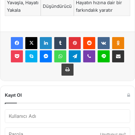
Yavaşla, Hayatı
Hayatın hızına dair bir
Düşündürücü
Yakala
farkındalık yaratır
Facebook
X
LinkedIn
Tumblr
Pinterest
Reddit
VKontakte
Odnok
Pocket
Skype
Messenger
WhatsApp
Telegram
Viber
Line
E-Posta ile payla
Yazdır
Kayıt Ol
Unuttunuz mu?