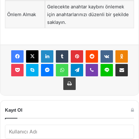
Gelecekte anahtar kaybını önlemek
Önlem Almak
için anahtarlarınızı düzenli bir şekilde
saklayın.
Facebook
X
LinkedIn
Tumblr
Pinterest
Reddit
VKontakte
Odnok
Pocket
Skype
Messenger
WhatsApp
Telegram
Viber
Line
E-Posta ile payla
Yazdır
Kayıt Ol