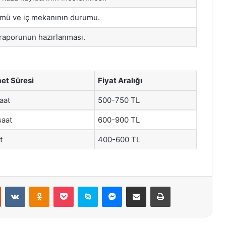
ümü ve iç mekanının durumu.
 raporunun hazırlanması.
et Süresi
Fiyat Aralığı
aat
500-750 TL
saat
600-900 TL
t
400-600 TL
st
Reddit
VKontakte
Odnoklassniki
Pocket
Skype
Messenger
E-Posta ile paylaş
Yazdır