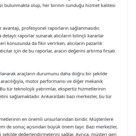
ezi bulunmakta olup, her birinin sunduğu hizmet kalitesi
r avantajı, profesyonel raporların sağlanmasıdır.
etaylı raporlar sunarak alıcıların bilinçli kararlar
ri konusunda da fikir verirken, alıcıların pazarlık
ıcılar için de bu raporlar, aracın değerini artırma fırsatı
llanarak araçların durumunu daha doğru bir şekilde
er aracılığıyla, motor performansı ve diğer mekanik
Bu tür teknolojik yatırımlar, ekspertiz hizmetlerinin
tini sağlamaktadır. Ankara’daki bazı merkezler, bu tür
etlerinin en önemli unsurlarından biridir. Müşterilere
m de sonuç açısından büyük önem taşır. Bazı merkezler,
i şekilde değerlendirmelerini sağlar. Ayrıca, müşteri geri