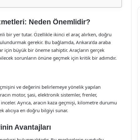
zmetleri: Neden Önemlidir?
 bir yer tutar. Özellikle ikinci el araç alırken, doğru
e bulundurmak gerekir. Bu bağlamda, Ankara’da araba
ılar için büyük bir öneme sahiptir. Araçların gerçek
lecek sorunların önüne geçmek için kritik bir adımdır.
çmişini ve değerini belirlemeye yönelik yapılan
cın motor, şasi, elektronik sistemler, frenler,
e inceler. Ayrıca, aracın kaza geçmişi, kilometre durumu
ek alıcıya en doğru bilgiyi sunar.
nin Avantajları
z merkezi bulunmaktadır. Bu merkezlerin sunduğu