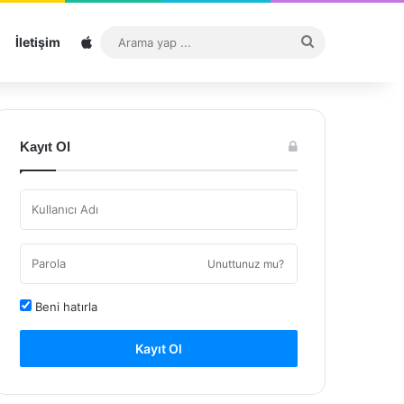
Sitemap
Arama
İletişim
yap
...
Kayıt Ol
Unuttunuz mu?
Beni hatırla
Kayıt Ol