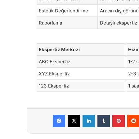
Estetik Değerlendirme
Aracın dış görün
Raporlama
Detaylı ekspertiz
Ekspertiz Merkezi
Hizm
ABC Ekspertiz
1-2 s
XYZ Ekspertiz
2-3 
123 Ekspertiz
1 saa
Facebook
X
LinkedIn
Tumblr
Pintere