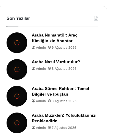
Son Yazılar
Araba Numaratör: Araç
Kimliğinizin Anahtarı
Admin
9 Ağustos 2026
Araba Nasıl Vurdurulur?
Admin
8 Ağustos 2026
Araba Sürme Rehberi: Temel
Bilgiler ve İpuçları
Admin
8 Ağustos 2026
Araba Müzikleri: Yolculuklarınızı
Renklendirin
Admin
7 Ağustos 2026