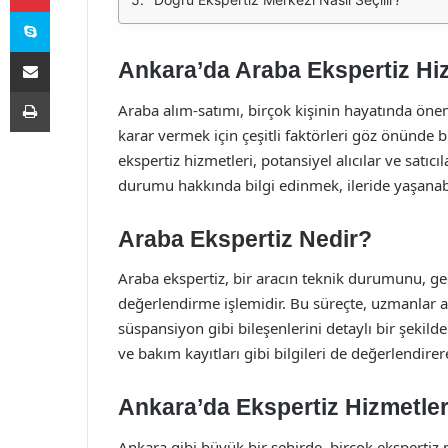
Skype
E-Posta ile paylaş
Ankara’da Araba Ekspertiz Hi
Yazdır
Araba alım-satımı, birçok kişinin hayatında önemli
karar vermek için çeşitli faktörleri göz önünd
ekspertiz hizmetleri, potansiyel alıcılar ve satıc
durumu hakkında bilgi edinmek, ileride yaşanabi
Araba Ekspertiz Nedir?
Araba ekspertiz, bir aracın teknik durumunu, ge
değerlendirme işlemidir. Bu süreçte, uzmanlar ara
süspansiyon gibi bileşenlerini detaylı bir şekild
ve bakım kayıtları gibi bilgileri de değerlendirer
Ankara’da Ekspertiz Hizmetleri
Ankara gibi büyük bir şehirde, birçok eksperti