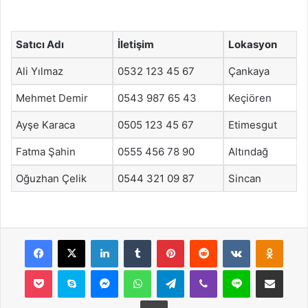
Satıcı Adı
İletişim
Lokasyon
Ali Yılmaz
0532 123 45 67
Çankaya
Mehmet Demir
0543 987 65 43
Keçiören
Ayşe Karaca
0505 123 45 67
Etimesgut
Fatma Şahin
0555 456 78 90
Altındağ
Oğuzhan Çelik
0544 321 09 87
Sincan
Facebook
X
LinkedIn
Tumblr
Pinterest
Reddit
VKontakte
Odnok
Pocket
Skype
Messenger
WhatsApp
Telegram
Viber
Line
E-Posta ile payla
Yazdır