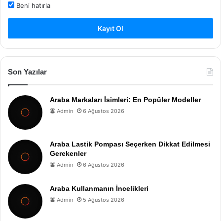
Beni hatırla
Kayıt Ol
Son Yazılar
Araba Markaları İsimleri: En Popüler Modeller
Admin
6 Ağustos 2026
Araba Lastik Pompası Seçerken Dikkat Edilmesi
Gerekenler
Admin
6 Ağustos 2026
Araba Kullanmanın İncelikleri
Admin
5 Ağustos 2026