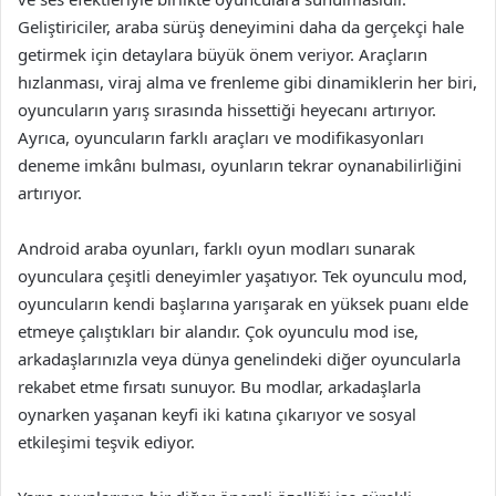
Geliştiriciler, araba sürüş deneyimini daha da gerçekçi hale
getirmek için detaylara büyük önem veriyor. Araçların
hızlanması, viraj alma ve frenleme gibi dinamiklerin her biri,
oyuncuların yarış sırasında hissettiği heyecanı artırıyor.
Ayrıca, oyuncuların farklı araçları ve modifikasyonları
deneme imkânı bulması, oyunların tekrar oynanabilirliğini
artırıyor.
Android araba oyunları, farklı oyun modları sunarak
oyunculara çeşitli deneyimler yaşatıyor. Tek oyunculu mod,
oyuncuların kendi başlarına yarışarak en yüksek puanı elde
etmeye çalıştıkları bir alandır. Çok oyunculu mod ise,
arkadaşlarınızla veya dünya genelindeki diğer oyuncularla
rekabet etme fırsatı sunuyor. Bu modlar, arkadaşlarla
oynarken yaşanan keyfi iki katına çıkarıyor ve sosyal
etkileşimi teşvik ediyor.