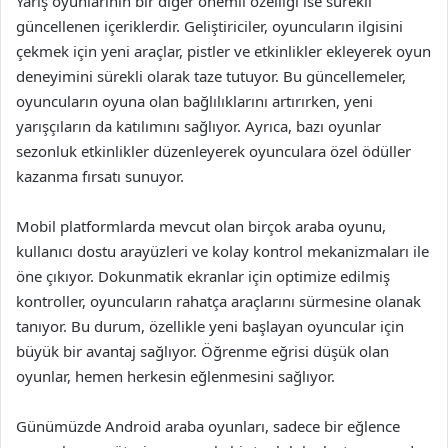
Yarış oyunlarının bir diğer önemli özelliği ise sürekli
güncellenen içeriklerdir. Geliştiriciler, oyuncuların ilgisini
çekmek için yeni araçlar, pistler ve etkinlikler ekleyerek oyun
deneyimini sürekli olarak taze tutuyor. Bu güncellemeler,
oyuncuların oyuna olan bağlılıklarını artırırken, yeni
yarışçıların da katılımını sağlıyor. Ayrıca, bazı oyunlar
sezonluk etkinlikler düzenleyerek oyunculara özel ödüller
kazanma fırsatı sunuyor.
Mobil platformlarda mevcut olan birçok araba oyunu,
kullanıcı dostu arayüzleri ve kolay kontrol mekanizmaları ile
öne çıkıyor. Dokunmatik ekranlar için optimize edilmiş
kontroller, oyuncuların rahatça araçlarını sürmesine olanak
tanıyor. Bu durum, özellikle yeni başlayan oyuncular için
büyük bir avantaj sağlıyor. Öğrenme eğrisi düşük olan
oyunlar, hemen herkesin eğlenmesini sağlıyor.
Günümüzde Android araba oyunları, sadece bir eğlence