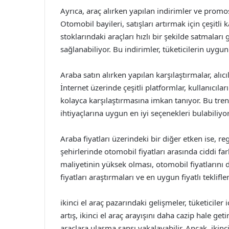
Ayrıca, araç alırken yapılan indirimler ve promo
Otomobil bayileri, satışları artırmak için çeşitli
stoklarındaki araçları hızlı bir şekilde satmalar
sağlanabiliyor. Bu indirimler, tüketicilerin uygun
Araba satın alırken yapılan karşılaştırmalar, alıc
İnternet üzerinde çeşitli platformlar, kullanıcıları
kolayca karşılaştırmasına imkan tanıyor. Bu trend 
ihtiyaçlarına uygun en iyi seçenekleri bulabili
Araba fiyatları üzerindeki bir diğer etken ise, reg
şehirlerinde otomobil fiyatları arasında ciddi far
maliyetinin yüksek olması, otomobil fiyatlarını da
fiyatları araştırmaları ve en uygun fiyatlı teklifl
ikinci el araç pazarındaki gelişmeler, tüketiciler 
artış, ikinci el araç arayışını daha cazip hale geti
araçlara ulaşma şansı yakalayabilir. Ancak, ikinc