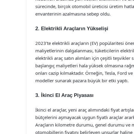
sürecinde, birçok otomobil üreticisi üretim ha
envanterinin azalmasına sebep oldu.
2. Elektrikli Araçların Yükselişi
2023’te elektrikli araçların (EV) popülaritesi öne
maliyetlerinin dalgalanması, tüketicilerin elek
elektrikli araç satın alımları için çeşitli teşvikle
başlangıç maliyetleri hala yüksek olmasına rağme
onları cazip kılmaktadır. Örneğin, Tesla, Ford ve 
modeller sunarak pazara büyük bir etki yaptı.
3. İkinci El Araç Piyasası
İkinci el araçlar, yeni araç alımındaki fiyat artış
bütçelerini aşmayacak uygun fiyatlı araçlar arar
Araçların kilometre durumu, genel durumu ve mark
otomobillerin fiyatını belirleyen unsurlar haline g