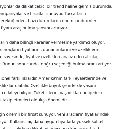
syonlar da dikkat çekici bir trend haline gelmiş durumda.
 kampanyalar ve fırsatlar sunuyor. Tüccarların
ı gerektiğinden, bazı durumlarda önemli indirimler
 fiyata araç bulma şansını artırıyor.
ıların daha bilinçli kararlar vermesine yardımcı oluyor.
n araçların fiyatlarını, donanımlarını ve özelliklerini
sayesinde, fiyat ve özellikleri analiz eden alıcılar,
yor. Bunun sonucunda, doğru seçeneği bulma oranı artıyor.
ionel farklılıklardır. Amerika’nın farklı eyaletlerinde ve
klılıklar olabilir. Özellikle büyük şehirlerde yaşam
 etkileyebiliyor. Tüketicilerin, yaşadıkları bölgedeki
eri takip etmeleri oldukça önemlidir.
için önemli bir fırsat sunuyor. Yeni araçların fiyatlarındaki
riyor. Kullanıcılar, daha uygun fiyatlarla yüksek kaliteli
i el araç alırken dikkat edilmesi gereken unsurlar da