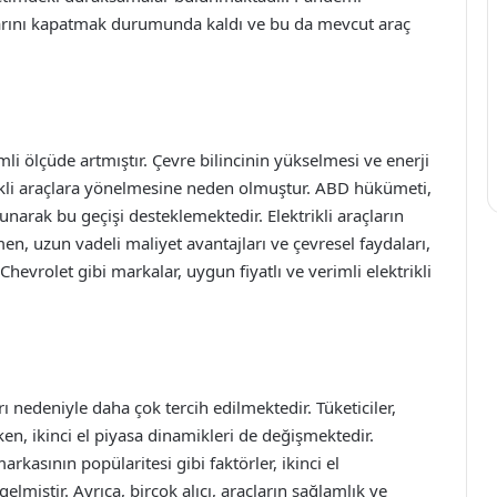
tlarını kapatmak durumunda kaldı ve bu da mevcut araç
mli ölçüde artmıştır. Çevre bilincinin yükselmesi ve enerji
trikli araçlara yönelmesine neden olmuştur. ABD hükümeti,
r sunarak bu geçişi desteklemektedir. Elektrikli araçların
n, uzun vadeli maliyet avantajları ve çevresel faydaları,
Chevrolet gibi markalar, uygun fiyatlı ve verimli elektrikli
ları nedeniyle daha çok tercih edilmektedir. Tüketiciler,
ken, ikinci el piyasa dinamikleri de değişmektedir.
asının popülaritesi gibi faktörler, ikinci el
elmiştir. Ayrıca, birçok alıcı, araçların sağlamlık ve