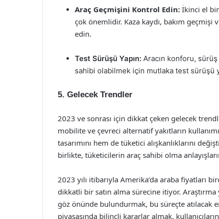
Araç Geçmişini Kontrol Edin:
İkinci el bi
çok önemlidir. Kaza kaydı, bakım geçmişi ve
edin.
Test Sürüşü Yapın:
Aracın konforu, sürüş 
sahibi olabilmek için mutlaka test sürüşü 
5. Gelecek Trendler
2023 ve sonrası için dikkat çeken gelecek trendl
mobilite ve çevreci alternatif yakıtların kullanı
tasarımını hem de tüketici alışkanlıklarını değiş
birlikte, tüketicilerin araç sahibi olma anlayışla
2023 yılı itibarıyla Amerika’da araba fiyatları b
dikkatli bir satın alma sürecine itiyor. Araştırm
göz önünde bulundurmak, bu süreçte atılacak en
piyasasında bilinçli kararlar almak, kullanıcılar