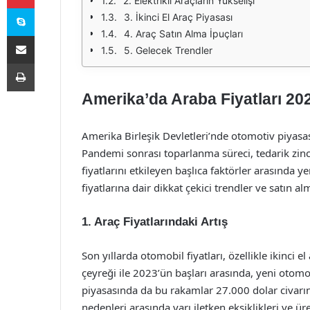
2. Elektrikli Araçların Yükselişi
Skype
3. İkinci El Araç Piyasası
4. Araç Satın Alma İpuçları
E-Posta ile paylaş
5. Gelecek Trendler
Yazdır
Amerika’da Araba Fiyatları 202
Amerika Birleşik Devletleri’nde otomotiv piyasası
Pandemi sonrası toparlanma süreci, tedarik zinci
fiyatlarını etkileyen başlıca faktörler arasında 
fiyatlarına dair dikkat çekici trendler ve satın a
1. Araç Fiyatlarındaki Artış
Son yıllarda otomobil fiyatları, özellikle ikinci 
çeyreği ile 2023’ün başları arasında, yeni otomob
piyasasında da bu rakamlar 27.000 dolar civarına
nedenleri arasında yarı iletken eksiklikleri ve