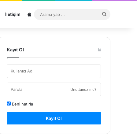
Sitemap
Arama
İletişim
yap
...
Kayıt Ol
Unuttunuz mu?
Beni hatırla
Kayıt Ol