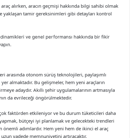
r araç alırken, aracın geçmişi hakkında bilgi sahibi olmak
 yaklaşan tamir gereksinimleri gibi detayları kontrol
dinamikleri ve genel performansı hakkında bir fikir
yapın.
eri arasında otonom sürüş teknolojileri, paylaşımlı
mı yer almaktadır. Bu gelişmeler, hem yeni araçların
tirmeye adaydır. Akıllı şehir uygulamalarının artmasıyla
rının da evrileceği öngörülmektedir.
irçok faktörden etkileniyor ve bu durum tüketicileri daha
a yapmak, bütçeyi iyi planlamak ve gelecekteki trendleri
 önemli adımlardır. Hem yeni hem de ikinci el araç
ın uzun vadede memnuniyetini artıracaktır.