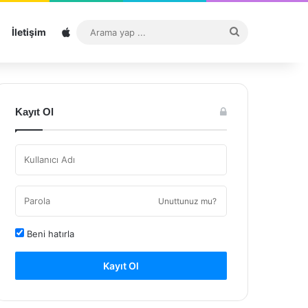
Sitemap
Arama
İletişim
yap
...
Kayıt Ol
Unuttunuz mu?
Beni hatırla
Kayıt Ol