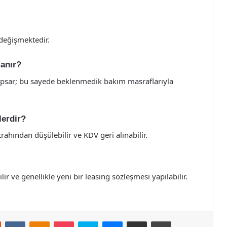
 değişmektedir.
lanır?
kapsar; bu sayede beklenmedik bakım masraflarıyla
lerdir?
rahından düşülebilir ve KDV geri alınabilir.
ir ve genellikle yeni bir leasing sözleşmesi yapılabilir.
st
Reddit
VKontakte
Odnoklassniki
Pocket
Skype
Messenger
E-Posta ile paylaş
Yazdır