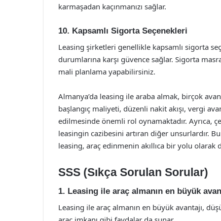
karmaşadan kaçınmanızı sağlar.
10. Kapsamlı Sigorta Seçenekleri
Leasing şirketleri genellikle kapsamlı sigorta s
durumlarına karşı güvence sağlar. Sigorta masrafl
mali planlama yapabilirsiniz.
Almanya’da leasing ile araba almak, birçok avan
başlangıç maliyeti, düzenli nakit akışı, vergi avan
edilmesinde önemli rol oynamaktadır. Ayrıca, çe
leasingin cazibesini artıran diğer unsurlardır. B
leasing, araç edinmenin akıllıca bir yolu olarak d
SSS (Sıkça Sorulan Sorular)
1. Leasing ile araç almanın en büyük avan
Leasing ile araç almanın en büyük avantajı, düşük
araç imkanı gibi faydalar da sunar.