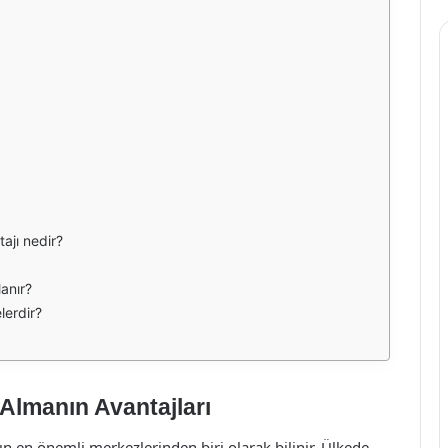
ajı nedir?
lanır?
lerdir?
Almanın Avantajları
 en önemli merkezlerinden biri olarak bilinir. Ülkede,