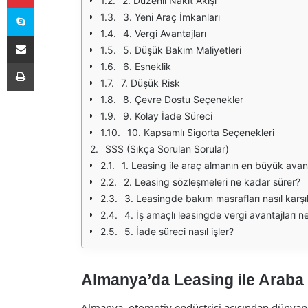
2. Düzenli Nakit Akışı
Skype
3. Yeni Araç İmkanları
4. Vergi Avantajları
E-Posta ile paylaş
5. Düşük Bakım Maliyetleri
Yazdır
6. Esneklik
7. Düşük Risk
8. Çevre Dostu Seçenekler
9. Kolay İade Süreci
10. Kapsamlı Sigorta Seçenekleri
SSS (Sıkça Sorulan Sorular)
1. Leasing ile araç almanın en büyük avant
2. Leasing sözleşmeleri ne kadar sürer?
3. Leasingde bakım masrafları nasıl karşı
4. İş amaçlı leasingde vergi avantajları ne
5. İade süreci nasıl işler?
Almanya’da Leasing ile Araba 
Almanya, otomotiv endüstrisi açısından dünyanın