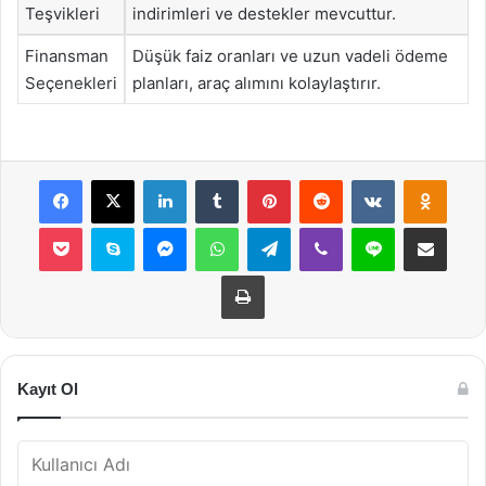
Teşvikleri
indirimleri ve destekler mevcuttur.
Finansman
Düşük faiz oranları ve uzun vadeli ödeme
Seçenekleri
planları, araç alımını kolaylaştırır.
Facebook
X
LinkedIn
Tumblr
Pinterest
Reddit
VKontakte
Odnok
Pocket
Skype
Messenger
WhatsApp
Telegram
Viber
Line
E-Posta ile payla
Yazdır
Kayıt Ol