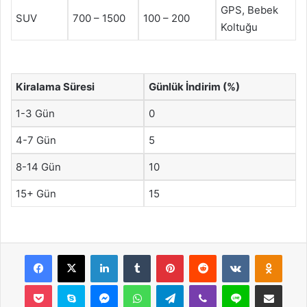
GPS, Bebek
SUV
700 – 1500
100 – 200
Koltuğu
Kiralama Süresi
Günlük İndirim (%)
1-3 Gün
0
4-7 Gün
5
8-14 Gün
10
15+ Gün
15
Facebook
X
LinkedIn
Tumblr
Pinterest
Reddit
VKontakte
Odnok
Pocket
Skype
Messenger
WhatsApp
Telegram
Viber
Line
E-Posta ile payla