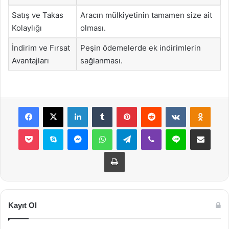
Satış ve Takas
Aracın mülkiyetinin tamamen size ait
Kolaylığı
olması.
İndirim ve Fırsat
Peşin ödemelerde ek indirimlerin
Avantajları
sağlanması.
Facebook
X
LinkedIn
Tumblr
Pinterest
Reddit
VKontakte
Odnok
Pocket
Skype
Messenger
WhatsApp
Telegram
Viber
Line
E-Posta ile payla
Yazdır
Kayıt Ol