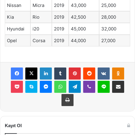
Nissan
Micra
2019
43,000
25,000
Kia
Rio
2019
42,500
28,000
Hyundai
i20
2019
45,000
32,000
Opel
Corsa
2019
44,000
27,000
Facebook
X
LinkedIn
Tumblr
Pinterest
Reddit
VKontakte
Odnok
Pocket
Skype
Messenger
WhatsApp
Telegram
Viber
Line
E-Posta ile payla
Yazdır
Kayıt Ol