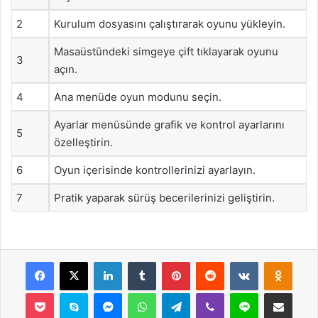
2
Kurulum dosyasını çalıştırarak oyunu yükleyin.
Masaüstündeki simgeye çift tıklayarak oyunu
3
açın.
4
Ana menüde oyun modunu seçin.
Ayarlar menüsünde grafik ve kontrol ayarlarını
5
özelleştirin.
6
Oyun içerisinde kontrollerinizi ayarlayın.
7
Pratik yaparak sürüş becerilerinizi geliştirin.
Facebook
X
LinkedIn
Tumblr
Pinterest
Reddit
VKontakte
Odnok
Pocket
Skype
Messenger
WhatsApp
Telegram
Viber
Line
E-Posta ile payla