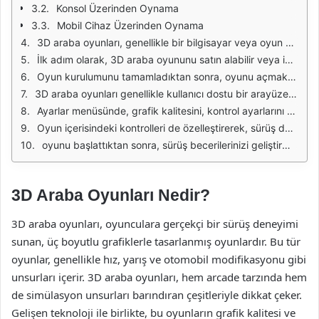
Konsol Üzerinden Oynama
Mobil Cihaz Üzerinden Oynama
3D araba oyunları, genellikle bir bilgisayar veya oyun konsolu üzerinden oynanan eğlenceli ve dinamik oyunlardır. Bu oyunları açmak için öncelikle gerekli yazılımların ve donanımın doğru bir şekilde ayarlandığından emin olmalısınız. Oyunların çalışabilmesi için belirli sistem gereksinimlerini karşılamanız gerekmektedir. Bu gereksinimler, oyunun grafik kalitesine ve karmaşıklığına göre değişiklik gösterebilir.
İlk adım olarak, 3D araba oyununu satın alabilir veya indirebilirsiniz. Oyun, fiziksel bir kopya olarak satılabileceği gibi dijital platformlar üzerinden de temin edilebilir. Steam, Epic Games Store veya diğer oyun platformları, geniş bir oyun yelpazesi sunarak kullanıcıların istedikleri oyunları kolayca bulmalarına yardımcı olur. İndirdiğiniz oyunun kurulum dosyasını çalıştırarak yükleme işlemini başlatmalısınız.
Oyun kurulumunu tamamladıktan sonra, oyunu açmak için masaüstünde oluşturulan simgeye çift tıklamanız yeterlidir. Bazı oyunlar, açılışta güncellemeleri kontrol edebilir. Eğer güncellemeler varsa, oyunun en son sürümünü kullanmanız için güncellemeleri indirip yüklemeniz gerekebilir. Bu, oyunun daha stabil çalışmasını ve daha iyi bir deneyim sunmasını sağlayacaktır.
3D araba oyunları genellikle kullanıcı dostu bir arayüze sahiptir. Oyun açıldığında, genellikle ana menü ile karşılaşırsınız. Bu menüde, tek oyunculu mod, çok oyunculu mod, ayarlar, yükleme seçenekleri ve çıkış gibi çeşitli seçenekler bulunur. Oyun modunu seçtikten sonra, sürüş deneyiminizi başlatmak için gerekli ayarları yapmalısınız.
Ayarlar menüsünde, grafik kalitesini, kontrol ayarlarını ve ses düzeylerini özelleştirebilirsiniz. Oyun deneyiminizi kişiselleştirmek için bu ayarları dikkatlice gözden geçirmeniz önemlidir. Örneğin, grafik ayarlarını yüksek kaliteye getirirseniz, görsellik açısından daha etkileyici bir deneyim elde edersiniz. Ancak, bilgisayarınızın donanımının bu ayarları kaldırıp kaldırmayacağını da göz önünde bulundurmalısınız.
Oyun içerisindeki kontrolleri de özelleştirerek, sürüş deneyiminizi daha keyifli hale getirebilirsiniz. Klavye, fare veya oyun kolu gibi giriş aygıtlarını kullanarak, sürüş dinamiklerini tercihlerinize göre ayarlayabilirsiniz. Doğru kontrol ayarları, oyununuzu daha akıcı ve eğlenceli hale getirecek, daha iyi performans göstermenize olanak tanıyacaktır.
oyunu başlattıktan sonra, sürüş becerilerinizi geliştirmek için pratik yapmalısınız. Oyun içerisinde farklı görevler, yarışlar ve meydan okumalar, oyuncuların becerilerini geliştirmesine olanak tanır. Bu sayede, hem daha iyi bir oyuncu olur hem de oyun deneyiminizi daha eğlenceli hale getirebilirsiniz.
3D Araba Oyunları Nedir?
3D araba oyunları, oyunculara gerçekçi bir sürüş deneyimi
sunan, üç boyutlu grafiklerle tasarlanmış oyunlardır. Bu tür
oyunlar, genellikle hız, yarış ve otomobil modifikasyonu gibi
unsurları içerir. 3D araba oyunları, hem arcade tarzında hem
de simülasyon unsurları barındıran çeşitleriyle dikkat çeker.
Gelişen teknoloji ile birlikte, bu oyunların grafik kalitesi ve